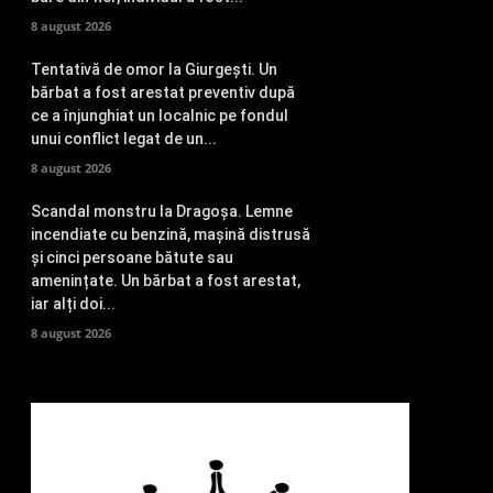
8 august 2026
Tentativă de omor la Giurgești. Un
bărbat a fost arestat preventiv după
ce a înjunghiat un localnic pe fondul
unui conflict legat de un...
8 august 2026
Scandal monstru la Dragoșa. Lemne
incendiate cu benzină, mașină distrusă
și cinci persoane bătute sau
amenințate. Un bărbat a fost arestat,
iar alți doi...
8 august 2026