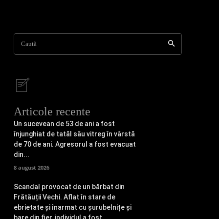
Caută
Articole recente
Un sucevean de 53 de ani a fost
înjunghiat de tatăl său vitreg în vârstă
de 70 de ani. Agresorul a fost evacuat
din...
8 august 2026
Scandal provocat de un bărbat din
Frătăuții Vechi. Aflat în stare de
ebrietate și înarmat cu șurubelnițe și
bare din fier, individul a fost...