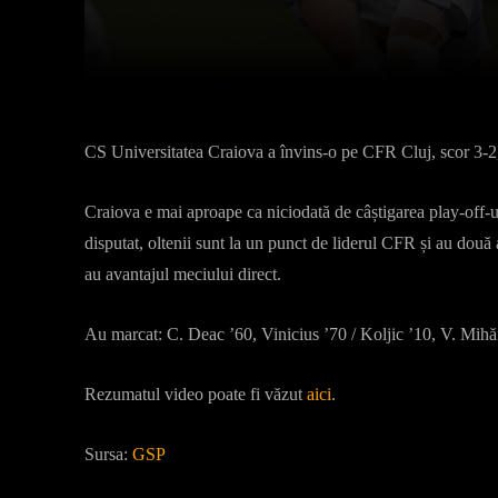
Facebook
X
Acțiune
CS Universitatea Craiova a învins-o pe CFR Cluj, scor 3-2, 
Craiova e mai aproape ca niciodată de câștigarea play-off-ulu
disputat, oltenii sunt la un punct de liderul CFR și au două 
au avantajul meciului direct.
Au marcat: C. Deac ’60, Vinicius ’70 / Koljic ’10, V. Mihă
Rezumatul video poate fi văzut
aici
.
Sursa:
GSP