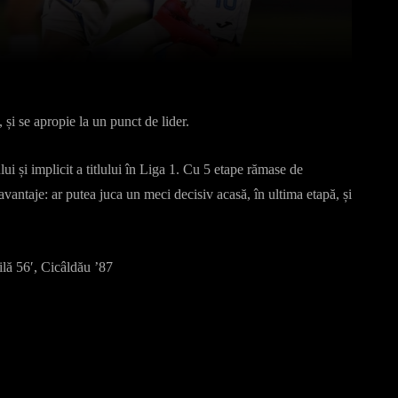
Pinterest
WhatsApp
și se apropie la un punct de lider.
i și implicit a titlului în Liga 1. Cu 5 etape rămase de
avantaje: ar putea juca un meci decisiv acasă, în ultima etapă, și
ilă 56′, Cicâldău ’87