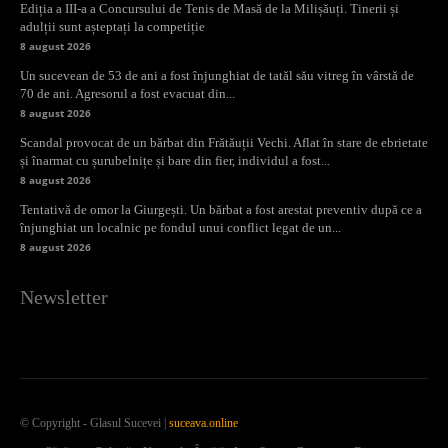
Ediția a III-a a Concursului de Tenis de Masă de la Milișăuți. Tinerii și
adulții sunt așteptați la competiție
8 august 2026
Un sucevean de 53 de ani a fost înjunghiat de tatăl său vitreg în vârstă de
70 de ani. Agresorul a fost evacuat din...
8 august 2026
Scandal provocat de un bărbat din Frătăuții Vechi. Aflat în stare de ebrietate
și înarmat cu șurubelnițe și bare din fier, individul a fost...
8 august 2026
Tentativă de omor la Giurgești. Un bărbat a fost arestat preventiv după ce a
înjunghiat un localnic pe fondul unui conflict legat de un...
8 august 2026
Newsletter
© Copyright - Glasul Sucevei |
suceava.online