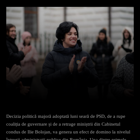
Facebook
X
Pinterest
What
Decizia politică majoră adoptată luni seară de PSD, de a rupe
coaliția de guvernare și de a retrage miniștrii din Cabinetul
condus de Ilie Bolojan, va genera un efect de domino la nivelul
întregii administrații publice din România. Una dintre primele