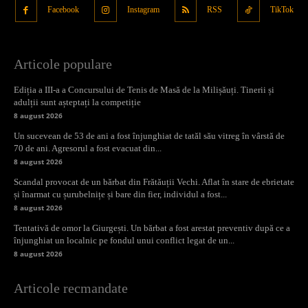
Facebook
Instagram
RSS
TikTok
Articole populare
Ediția a III-a a Concursului de Tenis de Masă de la Milișăuți. Tinerii și
adulții sunt așteptați la competiție
8 august 2026
Un sucevean de 53 de ani a fost înjunghiat de tatăl său vitreg în vârstă de
70 de ani. Agresorul a fost evacuat din...
8 august 2026
Scandal provocat de un bărbat din Frătăuții Vechi. Aflat în stare de ebrietate
și înarmat cu șurubelnițe și bare din fier, individul a fost...
8 august 2026
Tentativă de omor la Giurgești. Un bărbat a fost arestat preventiv după ce a
înjunghiat un localnic pe fondul unui conflict legat de un...
8 august 2026
Articole recmandate