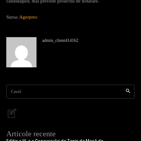
candidaţilor, mai prevede proiectul de hotărâre.
Sursa:
Agerpres
admin_client414162
Caută
Articole recente
Ediția a III-a a Concursului de Tenis de Masă de