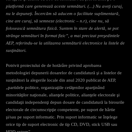
platformă care generează aceste semnături. (…) Nu aveţi curaj,
nu le depuneţi. Încercăm să aducem o facilitate suplimentară,
cine are curaj, să semneze (electronic – n.r), cine nu, să
folosească semnătura fizică. Suntem în stare de alertă, se pot
strânge semnături în format fizic”, a mai precizat preşedintele
AEP, referindu-se la utilizarea semnăturii electronice la listele de
susţinători.
Potrivit proiectului de de hotărâre privind aprobarea
metodologiei depunerii dosarelor de candidatură şi a listelor de
susţinători la alegerile locale din anul 2020 publicat de AEP,
„partidele politice, organizaţiile cetăţenilor aparţinând
minorităţilor naţionale, alianţele politice, alianţele electorale şi
candidaţii independenţi depun dosare de candidatură la birourile
electorale de circumscripţie competente, pe suport de hârtie
şi/sau pe suport informatic. Prin suport informatic se înţelege
orice tip de suport electronic de tip CD, DVD, stick USB sau
HDD extern”.