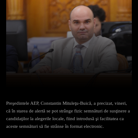
Facebook
X
Pinterest
What
Preşedintele AEP, Constantin Mituleţu-Buică, a precizat, vineri,
că în starea de alertă se pot strânge fizic semnături de susţinere a
candidaţilor la alegerile locale, fiind introdusă şi facilitatea ca
aceste semnături să fie strânse în format electronic.