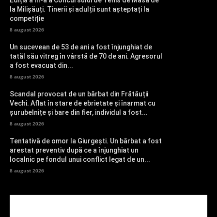
la Milișăuți. Tinerii și adulții sunt așteptați la
competiție
8 august 2026
Un sucevean de 53 de ani a fost înjunghiat de
tatăl său vitreg în vârstă de 70 de ani. Agresorul
a fost evacuat din...
8 august 2026
Scandal provocat de un bărbat din Frătăuții
Vechi. Aflat în stare de ebrietate și înarmat cu
șurubelnițe și bare din fier, individul a fost...
8 august 2026
Tentativă de omor la Giurgești. Un bărbat a fost
arestat preventiv după ce a înjunghiat un
localnic pe fondul unui conflict legat de un...
8 august 2026