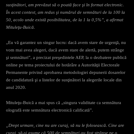
susţinători, am prevăzut să o poată face şi în format electronic.
În acest context, am redus şi numărul de semnături de la 100 la
50, acolo unde există posibilitatea, de la 1 la 0,5%”, a afirmat
Mituleţu-Buică.
„Eu vă garantez un singur lucru: dacă avem stare de urgenţă, nu
vom mai avea alegeri, dacă avem stare de alertă, putem strânge
şi semnături”, a precizat preşedintele AEP, la o dezbatere publică
online pe tema proiectului de hotărâre a Autorităţii Electorale
Permanente privind aprobarea metodologiei depunerii dosarelor
de candidatură şi a listelor de susţinători la alegerile locale din
anul 2020.
Mituleţu-Buică a mai spus că „singura validitate ca semnătura
olografă este semnătura electronică calificată”.
„Drept urmare, cine nu are curaj, să nu le folosească. Cine are
curaj, să-şi asume că 500 de semnături au fost strânse pe o