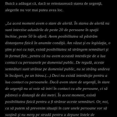
Buică a adăugat că, dacă se reinstaurează starea de urgenţă,
alegerile nu vor mai putea avea loc.
„La acest moment avem o stare de alertă. În starea de alertă nu
sunt interzise adunările de peste 20 de persoane în spaţii
închise, peste 50 în afară. Avem posibilitatea să păstrăm
distanţarea fizică în anumite condiţii. Am văzut şi eu legislaţia, o
ştim şi noi cu toţii, există posibilitatea să strângem semnături şi
în format fizic, pentru că nu avem această interdicţie de a lua
contact cu persoanele pe domeniul public. De regulă, aceste
semnături sunt strânse pe domeniul public, nu se strâng undeva
în încăperi, pe un birou.(…) Deci nu există interdicţie pentru a
lua contact cu persoanele. Dacă avem stare de urgenţă, în stare
de urgenţă nu ai voie să intri în contact cu alte persoane, ci să
păstrezi o distanţă de doi metri. În acest moment, există
posibilitatea fizică pentru a fi strânse aceste semnături. Or, noi,
ca să putem să prevenim situaţii în care unele persoane vor să
susţină şi nu merg pe stradă pentru a depune listele de