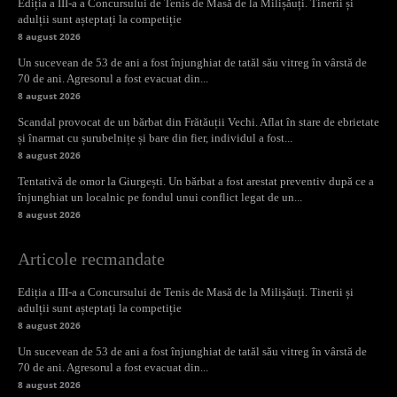
Ediția a III-a a Concursului de Tenis de Masă de la Milișăuți. Tinerii și
adulții sunt așteptați la competiție
8 august 2026
Un sucevean de 53 de ani a fost înjunghiat de tatăl său vitreg în vârstă de
70 de ani. Agresorul a fost evacuat din...
8 august 2026
Scandal provocat de un bărbat din Frătăuții Vechi. Aflat în stare de ebrietate
și înarmat cu șurubelnițe și bare din fier, individul a fost...
8 august 2026
Tentativă de omor la Giurgești. Un bărbat a fost arestat preventiv după ce a
înjunghiat un localnic pe fondul unui conflict legat de un...
8 august 2026
Articole recmandate
Ediția a III-a a Concursului de Tenis de Masă de la Milișăuți. Tinerii și
adulții sunt așteptați la competiție
8 august 2026
Un sucevean de 53 de ani a fost înjunghiat de tatăl său vitreg în vârstă de
70 de ani. Agresorul a fost evacuat din...
8 august 2026