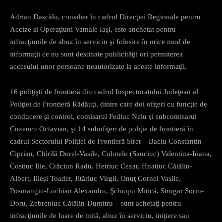
Adrian Dascălu, consilier în cadrul Direcţiei Regionale pentru
Accize şi Operaţiuni Vamale Iaşi, este anchetat pentru
infracţiunile de abuz în serviciu şi folosire în orice mod de
informaţii ce nu sunt destinate publicităţii ori permiterea
accesului unor persoane neautorizate la aceste informaţii.
16 poliţişti de frontieră din cadrul Inspectoratului Judeţean al
Poliţiei de Frontieră Rădăuţi, dintre care doi ofiţeri cu funcţie de
conducere şi control, comisarul Fediuc Nelu şi subcomisarul
Cuzencu Octavian, şi 14 subofiţeri de poliţie de frontieră în
cadrul Sectorului Poliţiei de Frontieră Siret – Baciu Constantin-
Ciprian, Chirilă Dorel-Vasile, Colotelo (Sauciuc) Valentina-Ioana,
Costiuc Ilie, Crăciun Radu, Hetriuc Cezar, Hnatiuc Cătălin-
Albert, Ilieşi Toader, Jităriuc Virgil, Onuţ Cornel Vasile,
Posmangiu-Luchian Alexandru, Şchiopu Mitică, Strugar Sorin-
Doru, Zebreniuc Cătălin-Dumitru – sunt achetaţi pentru
infracţiunile de luare de mită, abuz în serviciu, iniţiere sau