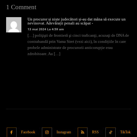
1 Comment
Un procuror și niște judecători și-au dat mâna să execute un
nevinovat. Adevărații penali au scăpat -
13 mai 2024 La 4:59 am
[…] poliţişti de frontieră şi cinci traficanţi, acuzaţi de DNA de
contrabandă prin Vama Siret (vezi aici), în condițiile în care
probele administrate de procurorii anticorupție erau
zdrobitoare. Au […]
Comentariile sunt închise.
Facebook
Instagram
RSS
TikTok