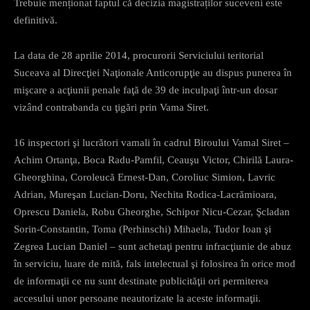
Trebuie menționat faptul că decizia magistraților suceveni este
definitivă.
La data de 28 aprilie 2014, procurorii Serviciului teritorial
Suceava al Direcţiei Naţionale Anticorupţie au dispus punerea în
mişcare a acţiunii penale faţă de 39 de inculpaţi într-un dosar
vizând contrabanda cu ţigări prin Vama Siret.
16 inspectori şi lucrători vamali în cadrul Biroului Vamal Siret –
Achim Ortanţa, Boca Radu-Pamfil, Ceauşu Victor, Chirilă Laura-
Gheorghina, Coroleucă Ernest-Dan, Coroliuc Simion, Lavric
Adrian, Mureşan Lucian-Doru, Nechita Rodica-Lacrămioara,
Oprescu Daniela, Robu Gheorghe, Schipor Nicu-Cezar, Şcladan
Sorin-Constantin, Toma (Perhinschi) Mihaela, Tudor Ioan şi
Zegrea Lucian Daniel – sunt achetaţi pentru infracţiunie de abuz
în serviciu, luare de mită, fals intelectual şi folosirea în orice mod
de informaţii ce nu sunt destinate publicităţii ori permiterea
accesului unor persoane neautorizate la aceste informaţii.