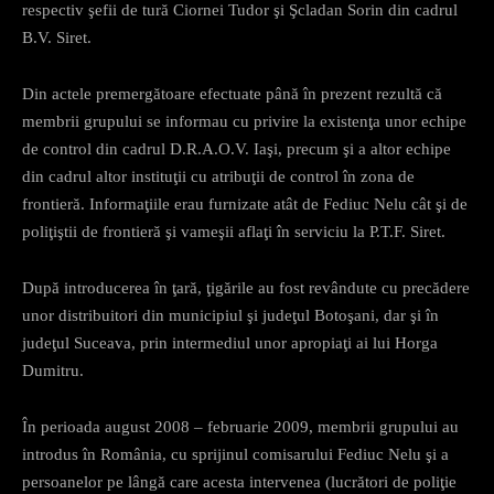
respectiv şefii de tură Ciornei Tudor şi Şcladan Sorin din cadrul
B.V. Siret.
Din actele premergătoare efectuate până în prezent rezultă că
membrii grupului se informau cu privire la existenţa unor echipe
de control din cadrul D.R.A.O.V. Iaşi, precum şi a altor echipe
din cadrul altor instituţii cu atribuţii de control în zona de
frontieră. Informaţiile erau furnizate atât de Fediuc Nelu cât şi de
poliţiştii de frontieră şi vameşii aflaţi în serviciu la P.T.F. Siret.
După introducerea în ţară, ţigările au fost revândute cu precădere
unor distribuitori din municipiul şi judeţul Botoşani, dar şi în
judeţul Suceava, prin intermediul unor apropiaţi ai lui Horga
Dumitru.
În perioada august 2008 – februarie 2009, membrii grupului au
introdus în România, cu sprijinul comisarului Fediuc Nelu şi a
persoanelor pe lângă care acesta intervenea (lucrători de poliţie