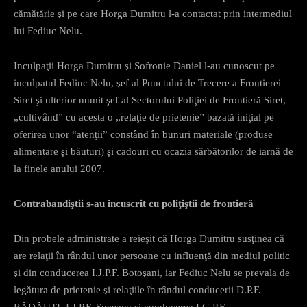
cămătărie şi pe care Horga Dumitru l-a contactat prin intermediul
lui Fediuc Nelu.
Inculpaţii Horga Dumitru şi Sofronie Daniel l-au cunoscut pe
inculpatul Fediuc Nelu, şef al Punctului de Trecere a Frontierei
Siret şi ulterior numit şef al Sectorului Poliţiei de Frontieră Siret,
„cultivând” cu acesta o „relaţie de prietenie” bazată iniţial pe
oferirea unor “atenţii” constând în bunuri materiale (produse
alimentare şi băuturi) şi cadouri cu ocazia sărbătorilor de iarnă de
la finele anului 2007.
Contrabandiştii s-au încuscrit cu poliţiştii de frontieră
Din probele administrate a reieşit că Horga Dumitru susţinea că
are relaţii în rândul unor persoane cu influenţă din mediul politic
şi din conducerea I.J.P.F. Botoşani, iar Fediuc Nelu se prevala de
legătura de prietenie şi relaţiile în rândul conducerii D.P.F.
RĂDĂUŢI, I.J.P.F. Suceava şi conducerea I.G.P.F..