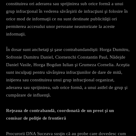
constituirea ori aderarea sau sprijinirea sub orice formă a unui
grup infracţional în vederea săvârşirii de infracţiuni şi folosire în
orice mod de informaţii ce nu sunt destinate publicităţii ori
permiterea accesului unor persoane neautorizate la aceste
informaţii.
În dosar sunt anchetaţi şi şase contrabandandişti: Horga Dumitru,
Sofronie Dumitru Daniel, Ciornenchi Constantin Paul, Nădejde
Daniel Vasile, Horga Bogdan Iulian şi Grumeza Cornelia. Aceştia
sunt inculpaţi pentru săvârşirea infracţiunilor de dare de mită,
iniţierea sau constituirea unui grup infracţional organizat,
aderarea sau sprijinirea, sub orice formă, a unui astfel de grup şi
cumpărare de influenţă.
Reţeaua de contrabandă, coordonată de un preot şi un
comisar de poliţie de frontieră
Procurorii DNA Suceava susţin că au probe care dovedesc cum