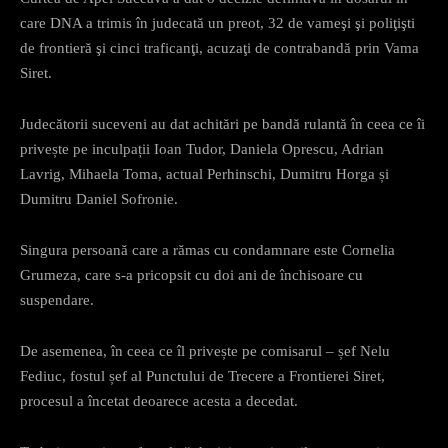
care DNA a trimis în judecată un preot, 32 de vameşi şi poliţişti
de frontieră şi cinci traficanţi, acuzaţi de contrabandă prin Vama
Siret.
Judecătorii suceveni au dat achitări pe bandă rulantă în ceea ce îi
privește pe inculpații Ioan Tudor, Daniela Oprescu, Adrian
Lavrig, Mihaela Toma, actual Perhinschi, Dumitru Horga și
Dumitru Daniel Sofronie.
Singura persoană care a rămas cu condamnare este Cornelia
Grumeza, care s-a pricopsit cu doi ani de închisoare cu
suspendare.
De asemenea, în ceea ce îl privește pe comisarul – șef Nelu
Fediuc, fostul șef al Punctului de Trecere a Frontierei Siret,
procesul a încetat deoarece acesta a decedat.