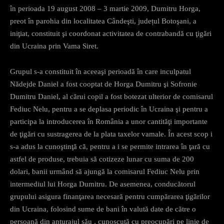
în perioada 19 august 2008 – 3 martie 2009, Dumitru Horga,
preot în parohia din localitatea Cândeşti, județul Botoşani, a
iniţiat, constituit şi coordonat activitatea de contrabandă cu ţigări
din Ucraina prin Vama Siret.
Grupul s-a constituit în aceeaşi perioadă în care inculpatul
Nădejde Daniel a fost cooptat de Horga Dumitru şi Sofronie
Dumitru Daniel, al cărui copil a fost botezat ulterior de comisarul
Fediuc Nelu, pentru a se deplasa periodic în Ucraina şi pentru a
participa la introducerea în România a unor cantităţi importante
de ţigări cu sustragerea de la plata taxelor vamale. În acest scop i
s-a adus la cunoştinţă că, pentru a i se permite intrarea în ţară cu
astfel de produse, trebuia să cotizeze lunar cu suma de 200
dolari, banii urmând să ajungă la comisarul Fediuc Nelu prin
intermediul lui Horga Dumitru. De asemenea, conducătorul
grupului asigura finanţarea necesară pentru cumpărarea ţigărilor
din Ucraina, folosind sume de bani în valută date de către o
persoană din anturajul său , cunoscută cu preocupări pe linie de