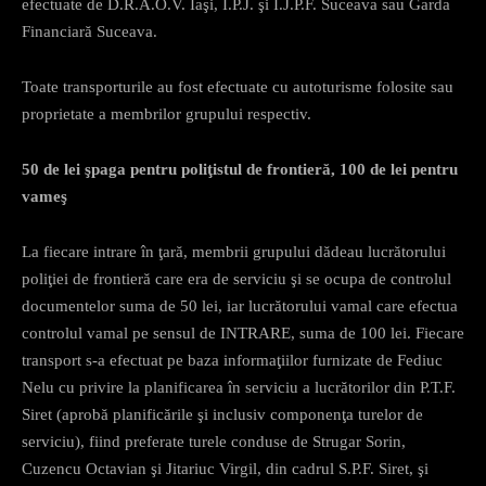
efectuate de D.R.A.O.V. Iaşi, I.P.J. şi I.J.P.F. Suceava sau Garda
Financiară Suceava.
Toate transporturile au fost efectuate cu autoturisme folosite sau
proprietate a membrilor grupului respectiv.
50 de lei şpaga pentru poliţistul de frontieră, 100 de lei pentru
vameş
La fiecare intrare în ţară, membrii grupului dădeau lucrătorului
poliţiei de frontieră care era de serviciu şi se ocupa de controlul
documentelor suma de 50 lei, iar lucrătorului vamal care efectua
controlul vamal pe sensul de INTRARE, suma de 100 lei. Fiecare
transport s-a efectuat pe baza informaţiilor furnizate de Fediuc
Nelu cu privire la planificarea în serviciu a lucrătorilor din P.T.F.
Siret (aprobă planificările şi inclusiv componenţa turelor de
serviciu), fiind preferate turele conduse de Strugar Sorin,
Cuzencu Octavian şi Jitariuc Virgil, din cadrul S.P.F. Siret, şi