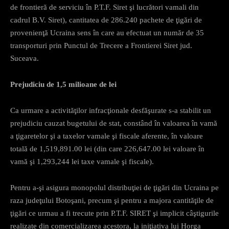
de frontieră de serviciu în P.T.F. Siret şi lucrători vamali din
cadrul B.V. Siret), cantitatea de 286.240 pachete de ţigări de
provenienţă Ucraina sens în care au efectuat un număr de 35
transporturi prin Punctul de Trecere a Frontierei Siret jud.
Suceava.
Prejudiciu de 1,5 milioane de lei
Ca urmare a activităţilor infracţionale desfăşurate s-a stabilit un
prejudiciu cauzat bugetului de stat, constând în valoarea în vamă
a ţigaretelor şi a taxelor vamale şi fiscale aferente, în valoare
totală de 1,519,891.00 lei (din care 226,647.00 lei valoare în
vamă şi 1,293,244 lei taxe vamale şi fiscale).
Pentru a-şi asigura monopolul distribuţiei de ţigări din Ucraina pe
raza judeţului Botoşani, precum şi pentru a majora cantităţile de
ţigări ce urmau a fi trecute prin P.T.F. SIRET şi implicit câştigurile
realizate din comercializarea acestora, la iniţiativa lui Horga