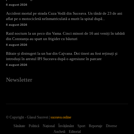
6 august 2026
Accident mortal pe strada Cuza Vodă din Suceava. Un tânăr de 23 de ani
aflat pe o motocicletă neînmatriculată a murit la spital după...
6 august 2026
Raid nocturn la un peco din Vama. Cinci minori de 16 ani veniți în tabără
din Constanța au spart un frigider cu băuturi
6 august 2026
Bătaie și distrugeri la un bar din Cajvana. Doi tineri au fost reținuți și
introduși în arestul IPJ Suceava după o agresiune în parcare
6 august 2026
Newsletter
© Copyright - Glasul Sucevei |
suceava.online
Sănătate
Politică
Național
Învățământ
Sport
Reportaje
Diverse
Anchetă
Editorial