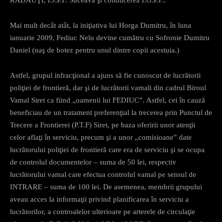
Mai mult decât atât, la iniţiativa lui Horga Dumitru, în luna
ianuarie 2009, Fediuc Nelu devine cumătru cu Sofronie Dumitru
Daniel (naş de botez pentru unul dintre copii acestuia.)
Astfel, grupul infracţional a ajuns să fie cunoscut de lucrătorii
poliţiei de frontieră, dar şi de lucrătorii vamali din cadrul Biroul
Vamal Siret ca fiind „oamenii lui FEDIUC”. Astfel, cei în cauză
beneficiau de un tratament preferenţial la trecerea prin Punctul de
Trecere a Frontierei (P.T.F) Siret, pe baza oferirii unor atenţii
celor aflaţi în serviciu, precum şi a unor „comisioane” date
lucrătorului poliţiei de frontieră care era de serviciu şi se ocupa
de controlul documentelor – suma de 50 lei, respectiv
lucrătorului vamal care efectua controlul vamal pe sensul de
INTRARE – suma de 100 lei. De asemenea, membrii grupului
aveau acces la informaţii privind planificarea în serviciu a
lucrătorilor, a controalelor ulterioare pe arterele de circulaţie