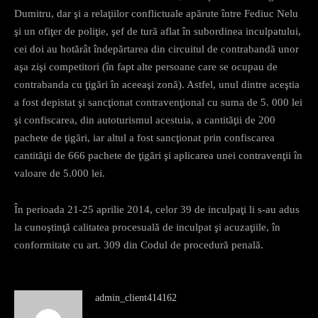
Dumitru, dar şi a relaţiilor conflictuale apărute între Fediuc Nelu
şi un ofiţer de poliţie, şef de tură aflat în subordinea inculpatului,
cei doi au hotărât îndepărtarea din circuitul de contrabandă unor
aşa zişi competitori (în fapt alte persoane care se ocupau de
contrabanda cu ţigări în aceeaşi zonă). Astfel, unul dintre aceştia
a fost depistat şi sancţionat contravenţional cu suma de 5. 000 lei
şi confiscarea, din autoturismul acestuia, a cantităţii de 200
pachete de ţigări, iar altul a fost sancţionat prin confiscarea
cantităţii de 666 pachete de ţigări şi aplicarea unei contravenţii în
valoare de 5.000 lei.
În perioada 21-25 aprilie 2014, celor 39 de inculpaţi li s-au adus
la cunoştinţă calitatea procesuală de inculpat şi acuzaţiile, în
conformitate cu art. 309 din Codul de procedură penală.
admin_client414162