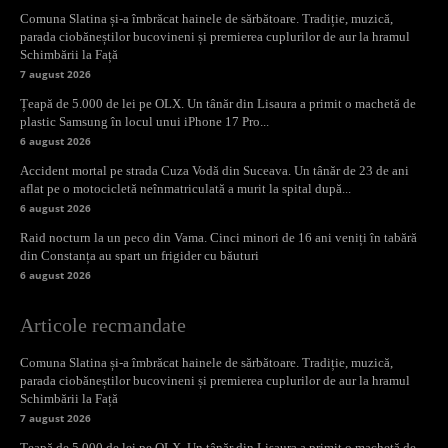
Comuna Slatina și-a îmbrăcat hainele de sărbătoare. Tradiție, muzică,
parada ciobăneștilor bucovineni și premierea cuplurilor de aur la hramul
Schimbării la Față
7 august 2026
Țeapă de 5.000 de lei pe OLX. Un tânăr din Lisaura a primit o machetă de
plastic Samsung în locul unui iPhone 17 Pro...
6 august 2026
Accident mortal pe strada Cuza Vodă din Suceava. Un tânăr de 23 de ani
aflat pe o motocicletă neînmatriculată a murit la spital după...
6 august 2026
Raid nocturn la un peco din Vama. Cinci minori de 16 ani veniți în tabără
din Constanța au spart un frigider cu băuturi
6 august 2026
Articole recmandate
Comuna Slatina și-a îmbrăcat hainele de sărbătoare. Tradiție, muzică,
parada ciobăneștilor bucovineni și premierea cuplurilor de aur la hramul
Schimbării la Față
7 august 2026
Țeapă de 5.000 de lei pe OLX. Un tânăr din Lisaura a primit o machetă de