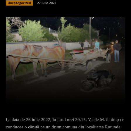
Uncategorized
27 iulie 2022
Facebook
X
Pinterest
What
La data de 26 iulie 2022, în jurul orei 20.15, Vasile M. în timp ce
conducea o căruță pe un drum comuna din localitatea Rotunda,