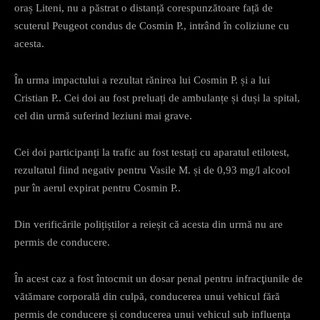
oraș Liteni, nu a păstrat o distanță corespunzătoare față de
scuterul Peugeot condus de Cosmin P., intrând în coliziune cu
acesta.
În urma impactului a rezultat rănirea lui Cosmin P. și a lui
Cristian P.. Cei doi au fost preluați de ambulanțe și duși la spital,
cel din urmă suferind leziuni mai grave.
Cei doi participanți la trafic au fost testați cu aparatul etilotest,
rezultatul fiind negativ pentru Vasile M. și de 0,93 mg/l alcool
pur în aerul expirat pentru Cosmin P..
Din verificările polițiștilor a reieșit că acesta din urmă nu are
permis de conducere.
În acest caz a fost întocmit un dosar penal pentru infracţiunile de
vătămare corporală din culpă, conducerea unui vehicul fără
permis de conducere și conducerea unui vehicul sub influența