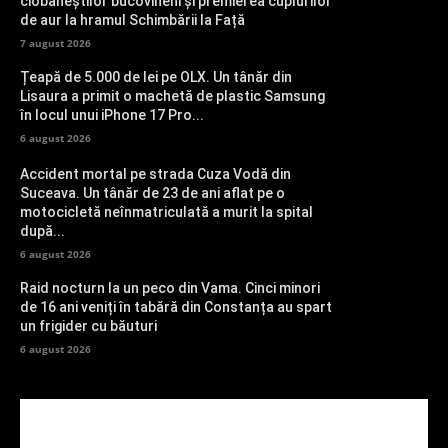
ciobăneștilor bucovineni și premierea cuplurilor
de aur la hramul Schimbării la Față
7 august 2026
Țeapă de 5.000 de lei pe OLX. Un tânăr din
Lisaura a primit o machetă de plastic Samsung
în locul unui iPhone 17 Pro...
6 august 2026
Accident mortal pe strada Cuza Vodă din
Suceava. Un tânăr de 23 de ani aflat pe o
motocicletă neînmatriculată a murit la spital
după...
6 august 2026
Raid nocturn la un peco din Vama. Cinci minori
de 16 ani veniți în tabără din Constanța au spart
un frigider cu băuturi
6 august 2026