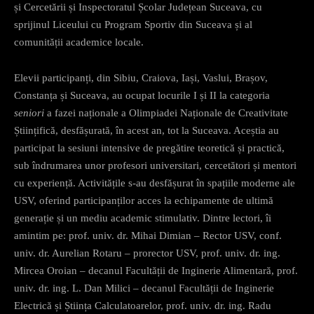
și Cercetării și Inspectoratul Școlar Județean Suceava, cu
sprijinul Liceului cu Program Sportiv din Suceava și al
comunității academice locale.
Elevii participanți, din Sibiu, Craiova, Iași, Vaslui, Brașov,
Constanța și Suceava, au ocupat locurile I și II la categoria
seniori
a fazei naționale a Olimpiadei Naționale de Creativitate
Științifică, desfășurată, în acest an, tot la Suceava. Aceștia au
participat la sesiuni intensive de pregătire teoretică și practică,
sub îndrumarea unor profesori universitari, cercetători și mentori
cu experiență. Activitățile s-au desfășurat în spațiile moderne ale
USV, oferind participanților acces la echipamente de ultimă
generație și un mediu academic stimulativ. Dintre lectori, îi
amintim pe: prof. univ. dr. Mihai Dimian – Rector USV, conf.
univ. dr. Aurelian Rotaru – prorector USV, prof. univ. dr. ing.
Mircea Oroian – decanul Facultății de Inginerie Alimentară, prof.
univ. dr. ing. L. Dan Milici – decanul Facultății de Inginerie
Electrică și Știința Calculatoarelor, prof. univ. dr. ing. Radu