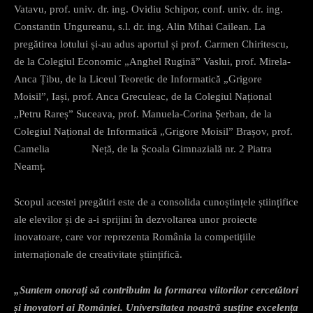
Vatavu, prof. univ. dr. ing. Ovidiu Schipor, conf. univ. dr. ing.
Constantin Ungureanu, s.l. dr. ing. Alin Mihai Cailean. La
pregătirea lotului și-au adus aportul și prof. Carmen Chiritescu,
de la Colegiul Economic „Anghel Rugină” Vaslui, prof. Mirela-
Anca Țibu, de la Liceul Teoretic de Informatică „Grigore
Moisil”, Iași, prof. Anca Greculeac, de la Colegiul Național
„Petru Rareș” Suceava, prof. Manuela-Corina Șerban, de la
Colegiul Național de Informatică „Grigore Moisil” Brașov, prof.
Camelia Neță, de la Școala Gimnazială nr. 2 Piatra
Neamț.
Scopul acestei pregătiri este de a consolida cunoștințele științifice
ale elevilor și de a-i sprijini în dezvoltarea unor proiecte
inovatoare, care vor reprezenta România la competițiile
internaționale de creativitate științifică.
„Suntem onorați să contribuim la formarea viitorilor cercetători
și inovatori ai României. Universitatea noastră susține excelența