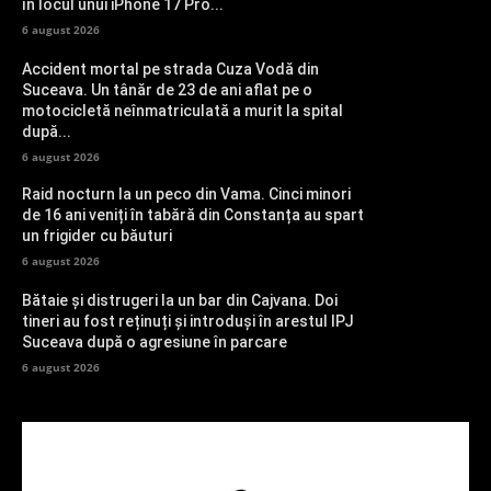
în locul unui iPhone 17 Pro...
6 august 2026
Accident mortal pe strada Cuza Vodă din
Suceava. Un tânăr de 23 de ani aflat pe o
motocicletă neînmatriculată a murit la spital
după...
6 august 2026
Raid nocturn la un peco din Vama. Cinci minori
de 16 ani veniți în tabără din Constanța au spart
un frigider cu băuturi
6 august 2026
Bătaie și distrugeri la un bar din Cajvana. Doi
tineri au fost reținuți și introduși în arestul IPJ
Suceava după o agresiune în parcare
6 august 2026