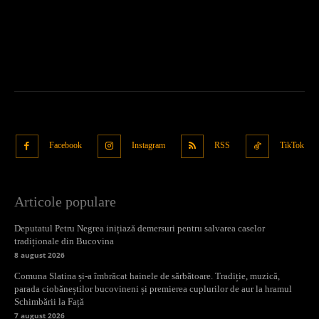
Facebook
Instagram
RSS
TikTok
Articole populare
Deputatul Petru Negrea inițiază demersuri pentru salvarea caselor
tradiționale din Bucovina
8 august 2026
Comuna Slatina și-a îmbrăcat hainele de sărbătoare. Tradiție, muzică,
parada ciobăneștilor bucovineni și premierea cuplurilor de aur la hramul
Schimbării la Față
7 august 2026