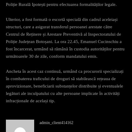
Poliție Rurală Ipotești pentru efectuarea formalităților legale.
Ulterior, a fost formată o escortă specială din cadrul aceleiași
structuri, care a asigurat transferul persoanei arestate către
Centrul de Reținere și Arestare Preventivă al Inspectoratului de
Poliție Județean Botoșani. La ora 22.45, Emanuel Cucinschiu a
fost încarcerat, urmând să rămână în custodia autorităților pentru
următoarele 30 de zile, conform mandatului emis.
Ancheta în acest caz continuă, urmând ca procurorii specializați
în combaterea traficului de droguri să stabilească rețeaua de
aprovizionare, beneficiarii substanțelor distribuite și eventualele
legături ale inculpatului cu alte persoane implicate în activități
infracționale de același tip.
admin_client414162