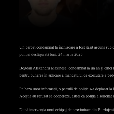
Facebook
X
Acțiune
Un bărbat condamnat la închisoare a fost găsit ascuns sub o
poliției desfășurată luni, 24 martie 2025.
Bogdan Alexandru Maxinese, condamnat la un an și cinci lun
pentru punerea în aplicare a mandatului de executare a ped
Pe baza unor informații, o patrulă de poliție s-a deplasat la 
Aceștia au refuzat să coopereze, astfel că poliția a solicitat 
După intervenția unui echipaj de proximitate din Burdujeni 