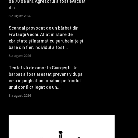
de 70 de ani. Agresorul a fost evacuat
din...
8 august 2026
Scandal provocat de un bărbat din
Frătăuții Vechi. Aflat în stare de
ebrietate și înarmat cu șurubelnițe și
bare din fier, individul a fost...
8 august 2026
Tentativă de omor la Giurgești. Un
bărbat a fost arestat preventiv după
ce a înjunghiat un localnic pe fondul
unui conflict legat de un...
8 august 2026