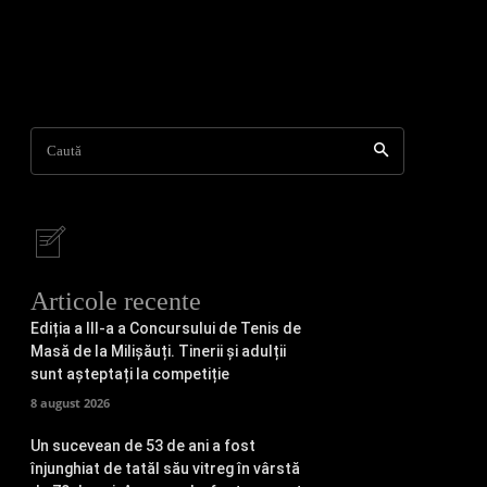
Caută
Articole recente
Ediția a III-a a Concursului de Tenis de
Masă de la Milișăuți. Tinerii și adulții
sunt așteptați la competiție
8 august 2026
Un sucevean de 53 de ani a fost
înjunghiat de tatăl său vitreg în vârstă