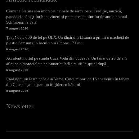
Comuna Slatina și-a îmbrăcat hainele de sărbătoare. Tradiție, muzică,
parada ciobăneștilor bucovineni și premierea cuplurilor de aur la hramul
Schimbării la Față
7 august 2026
Țeapă de 5.000 de lei pe OLX. Un tânăr din Lisaura a primit o machetă de
plastic Samsung în locul unui iPhone 17 Pro...
6 august 2026
Accident mortal pe strada Cuza Vodă din Suceava. Un tânăr de 23 de ani
aflat pe o motocicletă neînmatriculată a murit la spital după...
6 august 2026
Raid nocturn la un peco din Vama. Cinci minori de 16 ani veniți în tabără
din Constanța au spart un frigider cu băuturi
6 august 2026
Newsletter