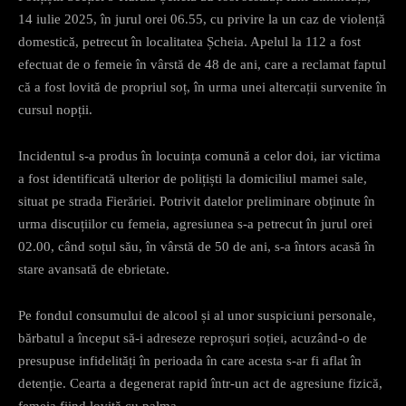
14 iulie 2025, în jurul orei 06.55, cu privire la un caz de violență
domestică, petrecut în localitatea Șcheia. Apelul la 112 a fost
efectuat de o femeie în vârstă de 48 de ani, care a reclamat faptul
că a fost lovită de propriul soț, în urma unei altercații survenite în
cursul nopții.
Incidentul s-a produs în locuința comună a celor doi, iar victima
a fost identificată ulterior de polițiști la domiciliul mamei sale,
situat pe strada Fierăriei. Potrivit datelor preliminare obținute în
urma discuțiilor cu femeia, agresiunea s-a petrecut în jurul orei
02.00, când soțul său, în vârstă de 50 de ani, s-a întors acasă în
stare avansată de ebrietate.
Pe fondul consumului de alcool și al unor suspiciuni personale,
bărbatul a început să-i adreseze reproșuri soției, acuzând-o de
presupuse infidelități în perioada în care acesta s-ar fi aflat în
detenție. Cearta a degenerat rapid într-un act de agresiune fizică,
femeia fiind lovită cu palma.