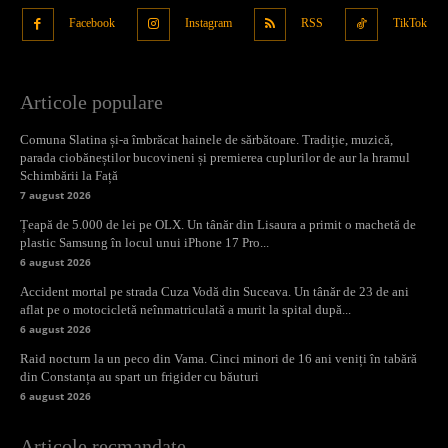
Facebook
Instagram
RSS
TikTok
Articole populare
Comuna Slatina și-a îmbrăcat hainele de sărbătoare. Tradiție, muzică,
parada ciobăneștilor bucovineni și premierea cuplurilor de aur la hramul
Schimbării la Față
7 august 2026
Țeapă de 5.000 de lei pe OLX. Un tânăr din Lisaura a primit o machetă de
plastic Samsung în locul unui iPhone 17 Pro...
6 august 2026
Accident mortal pe strada Cuza Vodă din Suceava. Un tânăr de 23 de ani
aflat pe o motocicletă neînmatriculată a murit la spital după...
6 august 2026
Raid nocturn la un peco din Vama. Cinci minori de 16 ani veniți în tabără
din Constanța au spart un frigider cu băuturi
6 august 2026
Articole recmandate