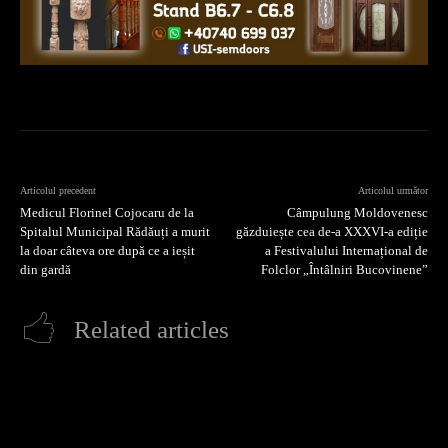
Articolul precedent
Articolul următor
Medicul Florinel Cojocaru de la
Câmpulung Moldovenesc
Spitalul Municipal Rădăuți a murit
găzduiește cea de-a XXXVI-a ediție
la doar câteva ore după ce a ieșit
a Festivalului Internațional de
din gardă
Folclor „Întâlniri Bucovinene”
Related articles