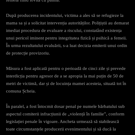
După producerea incidentului, victima a ales să se refugieze la
mama sa și a solicitat intervenția autorităților. Polițiștii au demarat
imediat procedura de evaluare a riscului, constatând existența
unui pericol iminent pentru integritatea fizică și psihică a femeii.
În urma rezultatului evaluării, s-a luat decizia emiterii unui ordin
de protecție provizoriu.
Măsura a fost aplicată pentru o perioadă de cinci zile și prevede
interdicția pentru agresor de a se apropia la mai puțin de 50 de
metri de victimă, dar și de locuința mamei acesteia, situată tot în
comuna Șcheia.
În paralel, a fost întocmit dosar penal pe numele bărbatului sub
aspectul comiterii infracțiunii de „violență în familie”, conform
legislației penale în vigoare. Ancheta urmează să stabilească
toate circumstanțele producerii evenimentului și să ducă la