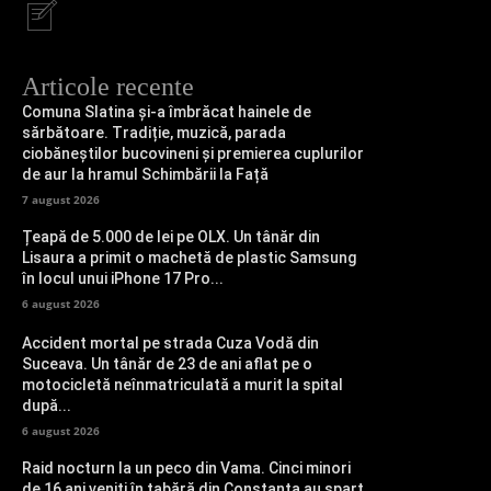
Articole recente
Comuna Slatina și-a îmbrăcat hainele de
sărbătoare. Tradiție, muzică, parada
ciobăneștilor bucovineni și premierea cuplurilor
de aur la hramul Schimbării la Față
7 august 2026
Țeapă de 5.000 de lei pe OLX. Un tânăr din
Lisaura a primit o machetă de plastic Samsung
în locul unui iPhone 17 Pro...
6 august 2026
Accident mortal pe strada Cuza Vodă din
Suceava. Un tânăr de 23 de ani aflat pe o
motocicletă neînmatriculată a murit la spital
după...
6 august 2026
Raid nocturn la un peco din Vama. Cinci minori
de 16 ani veniți în tabără din Constanța au spart