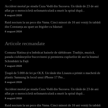
Accident mortal pe strada Cuza Vodă din Suceava. Un tânăr de 23 de ani
aflat pe o motocicletă neînmatriculată a murit la spital după...
6 august 2026
Raid nocturn la un peco din Vama. Cinci minori de 16 ani veniți în tabără
din Constanța au spart un frigider cu băuturi
6 august 2026
Articole recmandate
Comuna Slatina și-a îmbrăcat hainele de sărbătoare. Tradiție, muzică,
parada ciobăneștilor bucovineni și premierea cuplurilor de aur la hramul
Schimbării la Față
7 august 2026
Țeapă de 5.000 de lei pe OLX. Un tânăr din Lisaura a primit o machetă de
plastic Samsung în locul unui iPhone 17 Pro...
6 august 2026
Accident mortal pe strada Cuza Vodă din Suceava. Un tânăr de 23 de ani
aflat pe o motocicletă neînmatriculată a murit la spital după...
6 august 2026
Raid nocturn la un peco din Vama. Cinci minori de 16 ani veniți în tabără