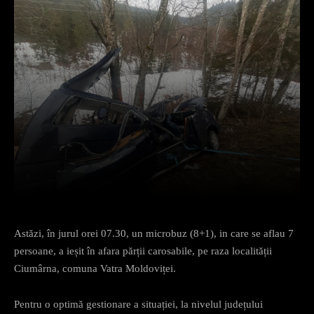
Facebook
X
Pinterest
What
Astăzi, în jurul orei 07.30, un microbuz (8+1), in care se aflau 7
persoane, a ieșit în afara părții carosabile, pe raza localității
Ciumârna, comuna Vatra Moldoviței.
Pentru o optimă gestionare a situației, la nivelul județului