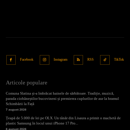
Facebook
Instagram
RSS
TikTok
Articole populare
Comuna Slatina și-a îmbrăcat hainele de sărbătoare. Tradiție, muzică,
parada ciobăneștilor bucovineni și premierea cuplurilor de aur la hramul
Schimbării la Față
7 august 2026
Țeapă de 5.000 de lei pe OLX. Un tânăr din Lisaura a primit o machetă de
plastic Samsung în locul unui iPhone 17 Pro...
6 august 2026