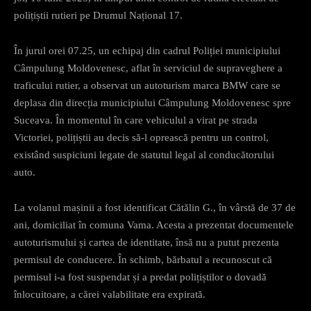
polițiștii rutieri pe Drumul Național 17.
În jurul orei 07.25, un echipaj din cadrul Poliției municipiului
Câmpulung Moldovenesc, aflat în serviciul de supraveghere a
traficului rutier, a observat un autoturism marca BMW care se
deplasa din direcția municipiului Câmpulung Moldovenesc spre
Suceava. În momentul în care vehiculul a virat pe strada
Victoriei, polițiștii au decis să-l oprească pentru un control,
existând suspiciuni legate de statutul legal al conducătorului
auto.
La volanul mașinii a fost identificat Cătălin G., în vârstă de 37 de
ani, domiciliat în comuna Vama. Acesta a prezentat documentele
autoturismului și cartea de identitate, însă nu a putut prezenta
permisul de conducere. În schimb, bărbatul a recunoscut că
permisul i-a fost suspendat și a predat polițiștilor o dovadă
înlocuitoare, a cărei valabilitate era expirată.