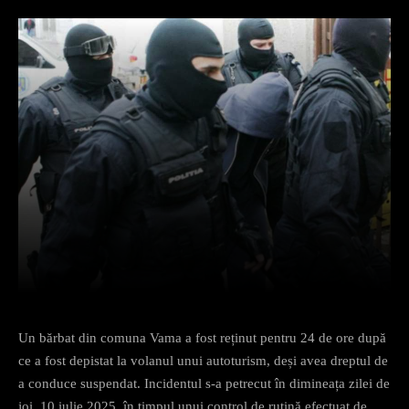
Facebook
X
Pinterest
What
Un bărbat din comuna Vama a fost reținut pentru 24 de ore după
ce a fost depistat la volanul unui autoturism, deși avea dreptul de
a conduce suspendat. Incidentul s-a petrecut în dimineața zilei de
joi, 10 iulie 2025, în timpul unui control de rutină efectuat de