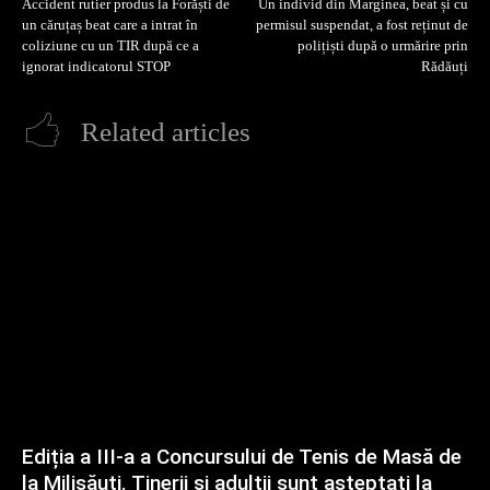
Accident rutier produs la Forăști de
Un individ din Marginea, beat și cu
un căruțaș beat care a intrat în
permisul suspendat, a fost reținut de
coliziune cu un TIR după ce a
polițiști după o urmărire prin
ignorat indicatorul STOP
Rădăuți
Related articles
Ediția a III-a a Concursului de Tenis de Masă de
la Milișăuți. Tinerii și adulții sunt așteptați la