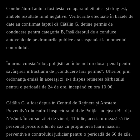
Conducătorul auto a fost testat cu aparatul etilotest și drugtest,
ambele rezultate fiind negative. Verificările efectuate în bazele de
date au confirmat faptul că Cătălin G. deține permis de
conducere pentru categoria B, însă dreptul de a conduce
autovehicule pe drumurile publice era suspendat la momentul
controlului.
În urma constatărilor, polițiștii au întocmit un dosar penal pentru
săvârșirea infracțiunii de „conducere fără permis”. Ulterior, prin
ordonanța emisă în aceeași zi, s-a dispus reținerea bărbatului
pentru o perioadă de 24 de ore, începând cu ora 10.00.
Cătălin G. a fost depus în Centrul de Reținere și Arestare
Preventivă din cadrul Inspectoratului de Poliție Județean Bistrița-
Năsăud. În cursul zilei de vineri, 11 iulie, acesta urmează să fie
prezentat procurorului de caz cu propunerea luării măsurii
preventive a controlului judiciar pentru o perioadă de 60 de zile.