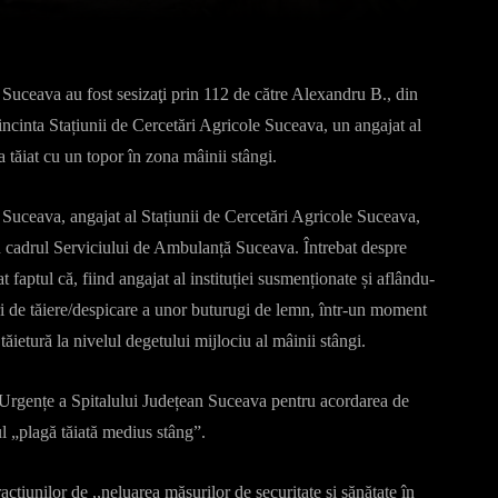
i Suceava au fost sesizaţi prin 112 de către Alexandru B., din
 incinta Stațiunii de Cercetări Agricole Suceava, un angajat al
-a tăiat cu un topor în zona mâinii stângi.
 Suceava, angajat al Stațiunii de Cercetări Agricole Suceava,
din cadrul Serviciului de Ambulanță Suceava. Întrebat despre
aptul că, fiind angajat al instituției susmenționate și aflându-
ri de tăiere/despicare a unor buturugi de lemn, într-un moment
ăietură la nivelul degetului mijlociu al mâinii stângi.
i Urgențe a Spitalului Județean Suceava pentru acordarea de
ul „plagă tăiată medius stâng”.
acțiunilor de ,,neluarea măsurilor de securitate și sănătate în