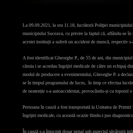
La 09.09.2021, la ora 11.18, lucrătorii Poliţiei municipiulu
municipiului Suceava, cu privire la faptul că, aflându-se în
acestei instituții a suferit un accident de muncă, respectiv s
A fost identificat Gheorghe P., de 55 de ani, din municipiul
căruia i se acordau îngrijiri medicale de către un echipaj 
modul de producere a evenimentului, Gheorghe P. a declarat f
se în timpul programului de lucru, în timp ce efectua lucră
de neatenție s-a autoaccidentat, provocându-și cu toporul o t
Persoana în cauză a fost transportată la Unitatea de Primir
îngrijiri medicale, cu această ocazie fiindu-i pus diagnostic
În cauză s-a întocmit dosar penal sub aspectul săvârșirii infr