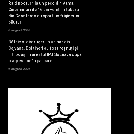
Raid nocturn la un peco din Vama.
Cinci minori de 16 ani veniți în tabără
din Constanța au spart un frigider cu
băuturi
6 august 2026
Bătaie și distrugeri la un bar din
Cajvana. Doi tineri au fost reținuți și
introduși în arestul IPJ Suceava după
o agresiune în parcare
6 august 2026