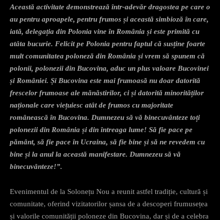
Această activitate demonstrează într-adevăr dragostea pe care o
au pentru aproapele, pentru frumos și această simbioză în care,
iată, delegația din Polonia vine în România și este primită cu
atâta bucurie. Felicit pe Polonia pentru faptul că susține foarte
mult comunitatea poloneză din România și vrem să spunem că
polonii, polonezii din Bucovina, aduc un plus valoare Bucovinei
și României. Și Bucovina este mai frumoasă nu doar datorită
frescelor frumoase ale mănăstirilor, ci și datorită minorităților
naționale care viețuiesc atât de frumos cu majoritate
românească în Bucovina. Dumnezeu să vă binecuvânteze toți
polonezii din România și din întreaga lume! Să fie pace pe
pământ, să fie pace în Ucraina, să fie bine și să ne revedem cu
bine și la anul la această manifestare. Dumnezeu să vă
binecuvânteze!”.
Evenimentul de la Solonețu Nou a reunit astfel tradiție, cultură și
comunitate, oferind vizitatorilor șansa de a descoperi frumusețea
și valorile comunității poloneze din Bucovina, dar și de a celebra