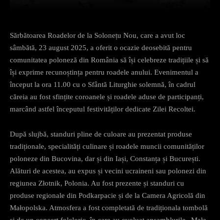
Sărbătoarea Roadelor de la Solonețu Nou, care a avut loc
sâmbătă, 23 august 2025, a oferit o ocazie deosebită pentru
comunitatea poloneză din România să își celebreze tradițiile și să
își exprime recunoștința pentru roadele anului. Evenimentul a
început la ora 11.00 cu o Sfântă Liturghie solemnă, în cadrul
căreia au fost sfințite coroanele și roadele aduse de participanți,
marcând astfel începutul festivităților dedicate Zilei Recoltei.
După slujbă, standuri pline de culoare au prezentat produse
tradiționale, specialități culinare și roadele muncii comunităților
poloneze din Bucovina, dar și din Iași, Constanța și București.
Alături de acestea, au expus și vecini ucraineni sau polonezi din
regiunea Złotnik, Polonia. Au fost prezente și standuri cu
produse regionale din Podkarpacie și de la Camera Agricolă din
Małopolska. Atmosfera a fost completată de tradiționala tombolă
și de un concert folcloric, în care au evoluat ansamblurile „Mała