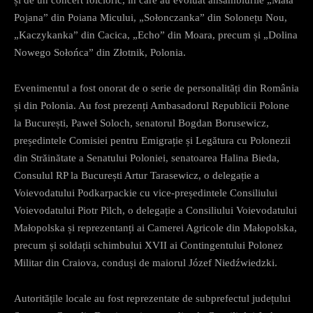
Pojana” din Poiana Micului, „Sołonczanka” din Solonețu Nou,
„Kaczykanka” din Cacica, „Echo” din Moara, precum și „Dolina
Nowego Sołońca” din Złotnik, Polonia.
Evenimentul a fost onorat de o serie de personalități din România
și din Polonia. Au fost prezenți Ambasadorul Republicii Polone
la București, Paweł Soloch, senatorul Bogdan Borusewicz,
președintele Comisiei pentru Emigrație și Legătura cu Polonezii
din Străinătate a Senatului Poloniei, senatoarea Halina Bieda,
Consulul RP la București Artur Tarasewicz, o delegație a
Voievodatului Podkarpackie cu vice-președintele Consiliului
Voievodatului Piotr Pilch, o delegație a Consiliului Voievodatului
Małopolska și reprezentanți ai Camerei Agricole din Małopolska,
precum și soldații schimbului XVII ai Contingentului Polonez
Militar din Craiova, conduși de maiorul Józef Niedźwiedzki.
Autoritățile locale au fost reprezentate de subprefectul județului