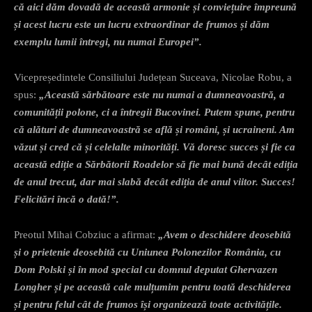
că aici dăm dovadă de această armonie și conviețuire împreună
și acest lucru este un lucru extraordinar de frumos și dăm
exemplu lumii întregi, nu numai Europei”.
Vicepreședintele Consiliului Județean Suceava, Nicolae Robu, a
spus:
„Această sărbătoare este nu numai a dumneavoastră, a
comunității polone, ci a întregii Bucovinei. Putem spune, pentru
că alături de dumneavoastră se află și români, și ucraineni. Am
văzut și cred că și celelalte minorități. Vă doresc succes și fie ca
această ediție a Sărbătorii Roadelor să fie mai bună decât ediția
de anul trecut, dar mai slabă decât ediția de anul viitor. Succes!
Felicitări încă o dată!”.
Preotul Mihai Cobziuc a afirmat:
„Avem o deschidere deosebită
și o prietenie deosebită cu Uniunea Polonezilor România, cu
Dom Polski și în mod special cu domnul deputat Ghervazen
Longher și pe această cale mulțumim pentru toată deschiderea
și pentru felul cât de frumos își organizează toate activitățile.