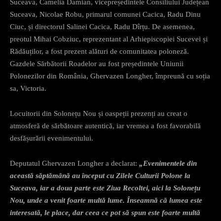
Suceava, Camelia Damian, vicepreședintele Consiliului Județean
Suceava, Nicolae Robu, primarul comunei Cacica, Radu Dinu
Ciuc, și directorul Salinei Cacica, Radu Dîrțu. De asemenea,
preotul Mihai Cobziuc, reprezentant al Arhiepiscopiei Sucevei și
Rădăuților, a fost prezent alături de comunitatea poloneză.
Gazdele Sărbătorii Roadelor au fost președintele Uniunii
Polonezilor din România, Ghervazen Longher, împreună cu soția
sa, Victoria.
Locuitorii din Solonețu Nou și oaspeții prezenți au creat o
atmosferă de sărbătoare autentică, iar vremea a fost favorabilă
desfășurării evenimentului.
Deputatul Ghervazen Longher a declarat:
„Evenimentele din
această săptămână au început cu Zilele Culturii Polone la
Suceava, iar a doua parte este Ziua Recoltei, aici la Solonețu
Nou, unde a venit foarte multă lume. Înseamnă că lumea este
interesată, le place, dar ceea ce pot să spun este foarte multă