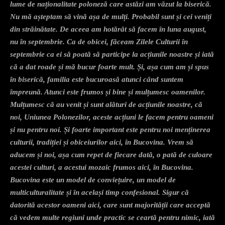
lume de naționalitate poloneză care astăzi am văzut la biserică.
Nu mă așteptam să vină așa de mulți. Probabil sunt și cei veniți
din străinătate. De aceea am hotărât să facem în luna august,
nu în septembrie. Ca de obicei, făceam Zilele Culturii în
septembrie ca ei să poată să participe la acțiunile noastre și iată
că a dat roade și mă bucur foarte mult. Și, așa cum am și spus
în biserică, familia este bucuroasă atunci când suntem
împreună. Atunci este frumos și bine și mulțumesc oamenilor.
Mulțumesc că au venit și sunt alături de acțiunile noastre, că
noi, Uniunea Polonezilor, aceste acțiuni le facem pentru oameni
și nu pentru noi. Și foarte important este pentru noi menținerea
culturii, tradiției și obiceiurilor aici, în Bucovina. Vrem să
aducem și noi, așa cum repet de fiecare dată, o pată de culoare
acestei culturi, a acestui mozaic frumos aici, în Bucovina.
Bucovina este un model de conviețuire, un model de
multiculturalitate și în același timp confesional. Sigur că
datorită acestor oameni aici, care sunt majorității care acceptă
că vedem multe regiuni unde practic se ceartă pentru nimic, iată