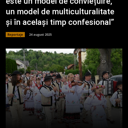
este un model de conviețuire,
un model de multiculturalitate
și în același timp confesional”
Reportaje
24 august 2025
Facebook
X
Pinterest
What