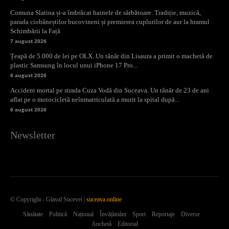
Comuna Slatina și-a îmbrăcat hainele de sărbătoare. Tradiție, muzică,
parada ciobăneștilor bucovineni și premierea cuplurilor de aur la hramul
Schimbării la Față
7 august 2026
Țeapă de 5.000 de lei pe OLX. Un tânăr din Lisaura a primit o machetă de
plastic Samsung în locul unui iPhone 17 Pro...
6 august 2026
Accident mortal pe strada Cuza Vodă din Suceava. Un tânăr de 23 de ani
aflat pe o motocicletă neînmatriculată a murit la spital după...
6 august 2026
Newsletter
© Copyright - Glasul Sucevei |
suceava.online
Sănătate
Politică
Național
Învățământ
Sport
Reportaje
Diverse
Anchetă
Editorial