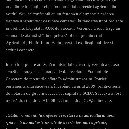
una dintre instituțiile-cheie în domeniul cercetării agricole din
nordul țării, se confruntă cu un fenomen alarmant: pierderea
treptată a terenurilor destinate cercetării în favoarea unor proiecte
imobiliare. Deputatul AUR de Suceava Veronica Grosu trage un
semnal de alarmă și îl interpelează oficial pe ministrul
Agriculturii, Florin-Ionuț Barbu, cerând explicații publice și
acțiuni concrete.
Într-o interpelare adresată ministrului de resort, Veronica Grosu
acuză o strategie sistematică de deposedare a Stațiunii de
Cercetare de terenurile aflate în administrarea sa. Potrivit
parlamentarului sucevean, începând cu anul 2009, printr-o serie
de hotărâri de guvern succesive, suprafața SCDA Suceava a fost
redusă drastic, de la 935,08 hectare la doar 579,58 hectare.
„Statul român nu finanțează cercetarea în agricultură, apoi
spune că nu mai este nevoie de aceste terenuri agricole,