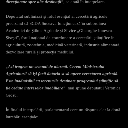
direcționate spre alte destinații”
, se arată în interpelare.
Deputatul subliniază și rolul esențial al cercetării agricole,
precizând că SCDA Suceava funcționează în subordinea
Academiei de Științe Agricole și Silvice „Gheorghe Ionescu-
Șișești”, forul național de coordonare a cercetării științifice în
agricultură, zootehnie, medicină veterinară, industrie alimentară,
dezvoltare rurală și protecția mediului.
„Azi tragem un semnal de alarmă. Cerem Ministerului
Agriculturii să își facă datoria și să apere cercetarea agricolă.
Este inadmisibil ca terenurile destinate progresului științific să
fie cedate intereselor imobiliare”
, mai spune deputatul Veronica
Grosu.
În finalul interpelării, parlamentarul cere un răspuns clar la două
întrebări esențiale: