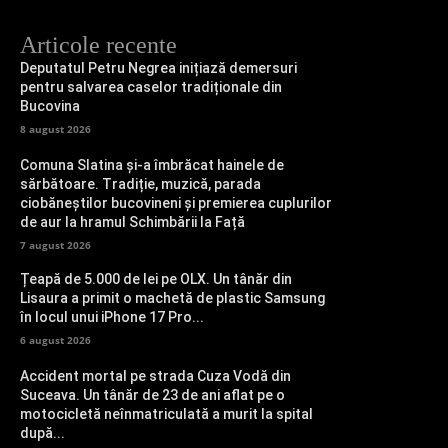
Articole recente
Deputatul Petru Negrea inițiază demersuri
pentru salvarea caselor tradiționale din
Bucovina
8 august 2026
Comuna Slatina și-a îmbrăcat hainele de
sărbătoare. Tradiție, muzică, parada
ciobăneștilor bucovineni și premierea cuplurilor
de aur la hramul Schimbării la Față
7 august 2026
Țeapă de 5.000 de lei pe OLX. Un tânăr din
Lisaura a primit o machetă de plastic Samsung
în locul unui iPhone 17 Pro...
6 august 2026
Accident mortal pe strada Cuza Vodă din
Suceava. Un tânăr de 23 de ani aflat pe o
motocicletă neînmatriculată a murit la spital
după...