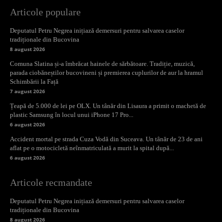
Articole populare
Deputatul Petru Negrea inițiază demersuri pentru salvarea caselor
tradiționale din Bucovina
8 august 2026
Comuna Slatina și-a îmbrăcat hainele de sărbătoare. Tradiție, muzică,
parada ciobăneștilor bucovineni și premierea cuplurilor de aur la hramul
Schimbării la Față
7 august 2026
Țeapă de 5.000 de lei pe OLX. Un tânăr din Lisaura a primit o machetă de
plastic Samsung în locul unui iPhone 17 Pro...
6 august 2026
Accident mortal pe strada Cuza Vodă din Suceava. Un tânăr de 23 de ani
aflat pe o motocicletă neînmatriculată a murit la spital după...
6 august 2026
Articole recmandate
Deputatul Petru Negrea inițiază demersuri pentru salvarea caselor
tradiționale din Bucovina
8 august 2026