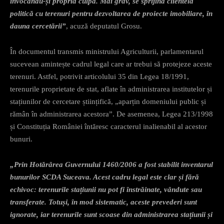
invocându-și propria culpă. Mai grav, se sprijină clientela
politică cu terenuri pentru dezvoltarea de proiecte imobiliare, în
dauna cercetării”
, acuză deputatul Grosu.
În documentul transmis ministrului Agriculturii, parlamentarul
sucevean amintește cadrul legal care ar trebui să protejeze aceste
terenuri. Astfel, potrivit articolului 35 din Legea 18/1991,
terenurile proprietate de stat, aflate în administrarea institutelor și
stațiunilor de cercetare științifică, „aparțin domeniului public și
rămân în administrarea acestora”. De asemenea, Legea 213/1998
și Constituția României întăresc caracterul inalienabil al acestor
bunuri.
„Prin Hotărârea Guvernului 1460/2006 a fost stabilit inventarul
bunurilor SCDA Suceava. Acest cadru legal este clar și fără
echivoc: terenurile stațiunii nu pot fi înstrăinate, vândute sau
transferate. Totuși, în mod sistematic, aceste prevederi sunt
ignorate, iar terenurile sunt scoase din administrarea stațiunii și