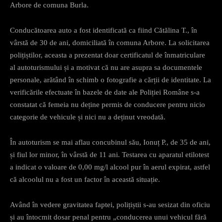
Arbore de comuna Burla.
Conducătoarea auto a fost identificată ca fiind Cătălina T., în
vârstă de 30 de ani, domiciliată în comuna Arbore. La solicitarea
polițiștilor, aceasta a prezentat doar certificatul de înmatriculare
al autoturismului și a motivat că nu are asupra sa documentele
personale, arătând în schimb o fotografie a cărții de identitate. La
verificările efectuate în bazele de date ale Poliției Române s-a
constatat că femeia nu deține permis de conducere pentru nicio
categorie de vehicule și nici nu a deținut vreodată.
În autoturism se mai aflau concubinul său, Ionuț P., de 35 de ani,
și fiul lor minor, în vârstă de 11 ani. Testarea cu aparatul etilotest
a indicat o valoare de 0,00 mg/l alcool pur în aerul expirat, astfel
că alcoolul nu a fost un factor în această situație.
Având în vedere gravitatea faptei, polițiștii s-au sesizat din oficiu
și au întocmit dosar penal pentru „conducerea unui vehicul fără