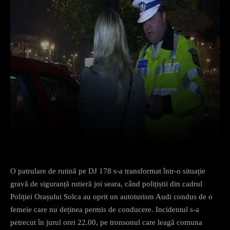
Facebook
X
Pinterest
What
O patrulare de rutină pe DJ 178 s-a transformat într-o situație
gravă de siguranță rutieră joi seara, când polițiștii din cadrul
Poliției Orașului Solca au oprit un autoturism Audi condus de o
femeie care nu deținea permis de conducere. Incidentul s-a
petrecut în jurul orei 22.00, pe tronsonul care leagă comuna