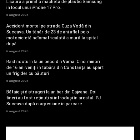
Lisaura a primit o machetă de plastic Samsung
în locul unui iPhone 17 Pro...
6 august 2026
Accident mortal pe strada Cuza Vodă din
Suceava. Un tânăr de 23 de ani aflat pe o
motocicletă neînmatriculată a murit la spital
după...
6 august 2026
Raid nocturn la un peco din Vama. Cinci minori
de 16 ani veniți în tabără din Constanța au spart
un frigider cu băuturi
6 august 2026
Bătaie și distrugeri la un bar din Cajvana. Doi
tineri au fost reținuți și introduși în arestul IPJ
Suceava după o agresiune în parcare
6 august 2026