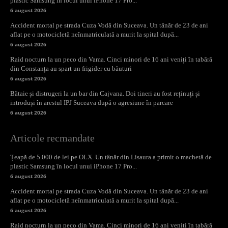
plastic Samsung în locul unui iPhone 17 Pro...
6 august 2026
Accident mortal pe strada Cuza Vodă din Suceava. Un tânăr de 23 de ani
aflat pe o motocicletă neînmatriculată a murit la spital după...
6 august 2026
Raid nocturn la un peco din Vama. Cinci minori de 16 ani veniți în tabără
din Constanța au spart un frigider cu băuturi
6 august 2026
Bătaie și distrugeri la un bar din Cajvana. Doi tineri au fost reținuți și
introduși în arestul IPJ Suceava după o agresiune în parcare
6 august 2026
Articole recmandate
Țeapă de 5.000 de lei pe OLX. Un tânăr din Lisaura a primit o machetă de
plastic Samsung în locul unui iPhone 17 Pro...
6 august 2026
Accident mortal pe strada Cuza Vodă din Suceava. Un tânăr de 23 de ani
aflat pe o motocicletă neînmatriculată a murit la spital după...
6 august 2026
Raid nocturn la un peco din Vama. Cinci minori de 16 ani veniți în tabără