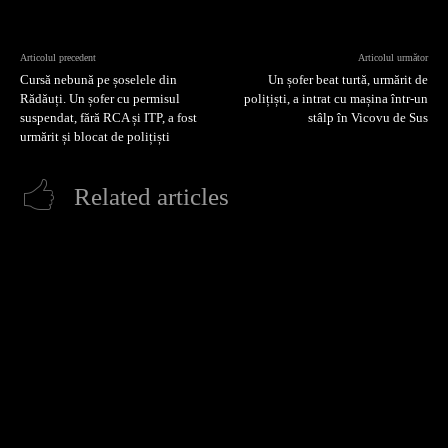
Articolul precedent
Articolul următor
Cursă nebună pe șoselele din
Un șofer beat turtă, urmărit de
Rădăuți. Un șofer cu permisul
polițiști, a intrat cu mașina într-un
suspendat, fără RCA și ITP, a fost
stâlp în Vicovu de Sus
urmărit și blocat de polițiști
Related articles