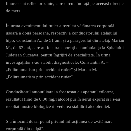
fluorescent reflectorizante, care circula în față pe aceeași direcție
de mers.
În urma evenimentului rutier a rezultat vătămarea corporală
ușoară a două persoane, respectiv a conducătorului atelajului
hipo, Constantin A., de 51 ani, și a pasagerului din atelaj, Marian
M., de 62 ani, care au fost transportați cu ambulanța la Spitalului
Județean Suceava, pentru îngrijiri de specialitate. În urma
investigaţiilor s-au stabilit diagnosticele: Constantin A. –
„Politraumatism prin accident rutier” și Marian M. –
„Politraumatism prin accident rutier”.
Conducătorul autoutilitarei a fost testat cu aparatul etilotest,
rezultatul fiind de 0,00 mg/l alcool pur în aerul expirat și i s-au
recoltat mostre biologice în vederea stabilirii alcoolemiei.
S-a întocmit dosar penal privind infracţiunea de „vătămare
corporală din culpă”.