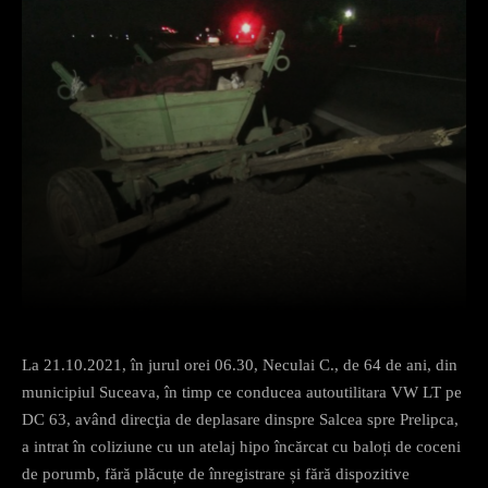
Facebook
X
Pinterest
What
La 21.10.2021, în jurul orei 06.30, Neculai C., de 64 de ani, din
municipiul Suceava, în timp ce conducea autoutilitara VW LT pe
DC 63, având direcţia de deplasare dinspre Salcea spre Prelipca,
a intrat în coliziune cu un atelaj hipo încărcat cu baloți de coceni
de porumb, fără plăcuțe de înregistrare și fără dispozitive