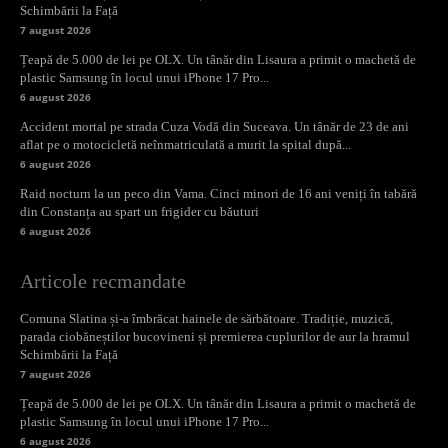
Schimbării la Față
7 august 2026
Țeapă de 5.000 de lei pe OLX. Un tânăr din Lisaura a primit o machetă de
plastic Samsung în locul unui iPhone 17 Pro...
6 august 2026
Accident mortal pe strada Cuza Vodă din Suceava. Un tânăr de 23 de ani
aflat pe o motocicletă neînmatriculată a murit la spital după...
6 august 2026
Raid nocturn la un peco din Vama. Cinci minori de 16 ani veniți în tabără
din Constanța au spart un frigider cu băuturi
6 august 2026
Articole recmandate
Comuna Slatina și-a îmbrăcat hainele de sărbătoare. Tradiție, muzică,
parada ciobăneștilor bucovineni și premierea cuplurilor de aur la hramul
Schimbării la Față
7 august 2026
Țeapă de 5.000 de lei pe OLX. Un tânăr din Lisaura a primit o machetă de
plastic Samsung în locul unui iPhone 17 Pro...
6 august 2026