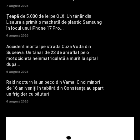
7 august 2026
Țeapă de 5.000 de lei pe OLX. Un tânăr din
Lisaura a primit o machetă de plastic Samsung
în locul unui iPhone 17 Pro...
6 august 2026
Accident mortal pe strada Cuza Vodă din
Suceava. Un tânăr de 23 de ani aflat pe o
motocicletă neînmatriculată a murit la spital
după...
6 august 2026
Raid nocturn la un peco din Vama. Cinci minori
de 16 ani veniți în tabără din Constanța au spart
un frigider cu băuturi
6 august 2026