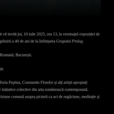
Pinterest
WhatsApp
ă invită joi, 10 iulie 2025, ora 13, la vernisajul expoziției de
plinirii a 40 de ani de la înființarea Grupului
Prolog
.
a Romană, București.
ița.
 Paștina, Constantin Flondor și alți artiști apropiați
de inițiative colective din arta românească contemporană.
viziune comună asupra picturii ca act de rugăciune, meditație și