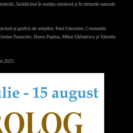
bolic, înrădăcinat în tradiția ortodoxă și în ritmurile naturale
ictură și grafică ale artiștilor: Paul Gherasim, Constantin
stian Paraschiv, Horea Paştina, Mihai Sârbulescu și Valentin
ust 2025.