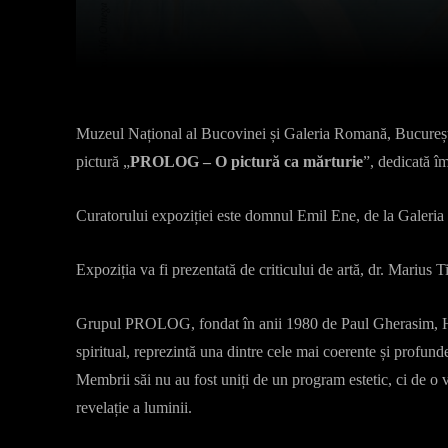
Facebook
X
Acțiune
Muzeul Național al Bucovinei și Galeria Romană, București v
pictură „
PROLOG – O pictură ca mărturie
”, dedicată îm
Curatorului expoziției este domnul Emil Ene, de la Galeri
Expoziția va fi prezentată de criticului de artă, dr. Marius T
Grupul PROLOG, fondat în anii 1980 de Paul Gherasim, Horia
spiritual, reprezintă una dintre cele mai coerente și profun
Membrii săi nu au fost uniți de un program estetic, ci de o 
revelație a luminii.