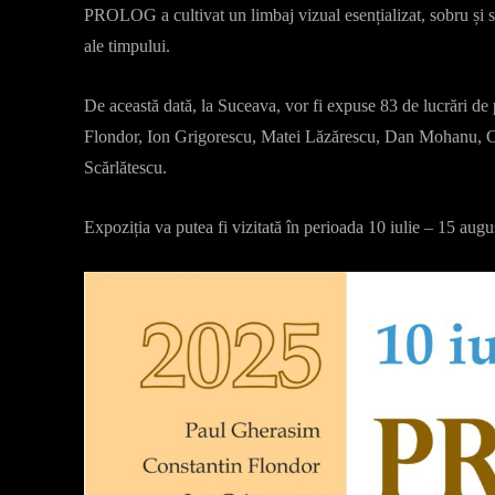
PROLOG a cultivat un limbaj vizual esențializat, sobru și sim
ale timpului.
De această dată, la Suceava, vor fi expuse 83 de lucrări de p
Flondor, Ion Grigorescu, Matei Lăzărescu, Dan Mohanu, Cri
Scărlătescu.
Expoziția va putea fi vizitată în perioada 10 iulie – 15 aug