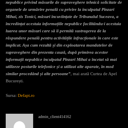
nepublice privind măsurile de supraveghere tehnică solicitate de
organele de urmărire penală cu privire la inculpatul Pînzari
Mihai, zis Tonici, măsuri încuviințate de Tribunalul Suceava, a
încredințat acestuia informațiile nepublice facilitându-i acestuia
luarea unor măsuri care să îi permită sustragerea de la
răspundere penală pentru activitățile infracționale în care este
implicat. Așa cum rezultă și din exploatarea mandatelor de
supraveghere din prezenta cauză, după primirea acestor
informații nepublice inculpatul Pînzari Mihai a încetat să mai
utilizeze posturile telefonice și a utilizat alte aparate, în mod
similar procedând și alte persoane”
, mai arată Curtea de Apel
București.
Sursa:
Defapt.ro
admin_client414162