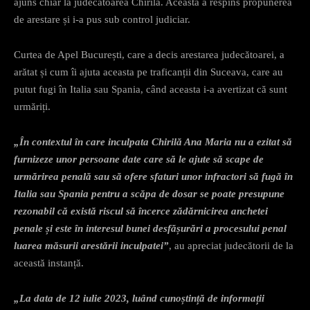
ajuns chiar la judecătoarea Chirilă. Aceasta a respins propunerea
de arestare și i-a pus sub control judiciar.
Curtea de Apel București, care a decis arestarea judecătoarei, a
arătat și cum îi ajuta aceasta pe traficanții din Suceava, care au
putut fugi în Italia sau Spania, când aceasta i-a avertizat că sunt
urmăriți.
„În contextul în care inculpata Chirilă Ana Maria nu a ezitat să
furnizeze unor persoane date care să le ajute să scape de
urmărirea penală sau să ofere sfaturi unor infractori să fugă în
Italia sau Spania pentru a scăpa de dosar se poate presupune
rezonabil că există riscul să încerce zădărnicirea anchetei
penale și este în interesul bunei desfășurări a procesului penal
luarea măsurii arestării inculpatei”
, au apreciat judecătorii de la
această instanță.
„La data de 12 iulie 2023, luând cunoștință de informații