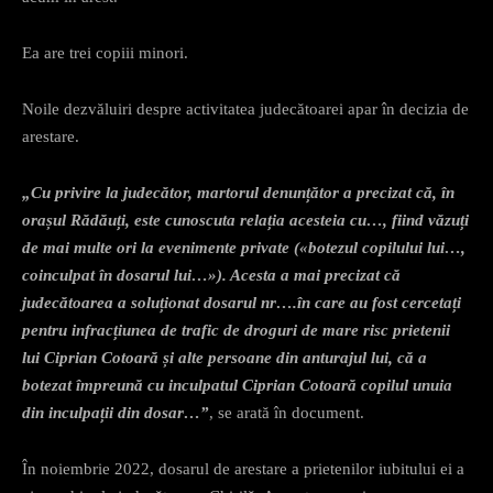
Ea are trei copiii minori.
Noile dezvăluiri despre activitatea judecătoarei apar în decizia de
arestare.
„Cu privire la judecător, martorul denunțător a precizat că, în
orașul Rădăuți, este cunoscuta relația acesteia cu…, fiind văzuți
de mai multe ori la evenimente private («botezul copilului lui…,
coinculpat în dosarul lui…»). Acesta a mai precizat că
judecătoarea a soluționat dosarul nr….în care au fost cercetați
pentru infracțiunea de trafic de droguri de mare risc prietenii
lui Ciprian Cotoară și alte persoane din anturajul lui, că a
botezat împreună cu inculpatul Ciprian Cotoară copilul unuia
din inculpații din dosar…”
, se arată în document.
În noiembrie 2022, dosarul de arestare a prietenilor iubitului ei a