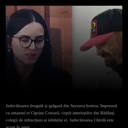
Facebook
X
Pinterest
What
Judecătoarea drogată și șpăgară din Suceava boteza, împreună
cu amantul ei Ciprian Cotoară, copiii interlopilor din Rădăuți,
colegii de infracțiuni ai iubitului ei. Judecătoarea Chirilă este
acum în arest.