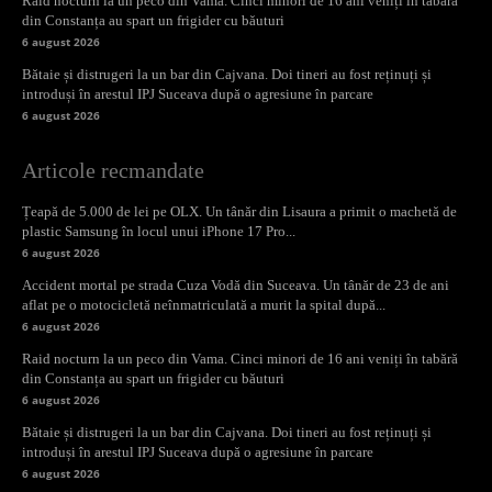
Raid nocturn la un peco din Vama. Cinci minori de 16 ani veniți în tabără
din Constanța au spart un frigider cu băuturi
6 august 2026
Bătaie și distrugeri la un bar din Cajvana. Doi tineri au fost reținuți și
introduși în arestul IPJ Suceava după o agresiune în parcare
6 august 2026
Articole recmandate
Țeapă de 5.000 de lei pe OLX. Un tânăr din Lisaura a primit o machetă de
plastic Samsung în locul unui iPhone 17 Pro...
6 august 2026
Accident mortal pe strada Cuza Vodă din Suceava. Un tânăr de 23 de ani
aflat pe o motocicletă neînmatriculată a murit la spital după...
6 august 2026
Raid nocturn la un peco din Vama. Cinci minori de 16 ani veniți în tabără
din Constanța au spart un frigider cu băuturi
6 august 2026
Bătaie și distrugeri la un bar din Cajvana. Doi tineri au fost reținuți și
introduși în arestul IPJ Suceava după o agresiune în parcare
6 august 2026