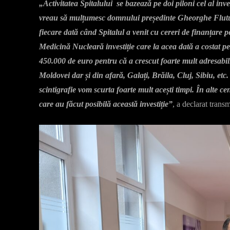
„Activitatea Spitalului se bazează pe doi piloni cel al invest
vreau să mulțumesc domnului președinte Gheorghe Flutur 
fiecare dată când Spitalul a venit cu cereri de finanțare p
Medicină Nucleară investiție care la acea dată a costat p
450.000 de euro pentru că a crescut foarte mult adresabili
Moldovei dar și din afară, Galați, Brăila, Cluj, Sibiu, etc.
scintigrafie vom scurta foarte mult acești timpi. În alte c
care au făcut posibilă această investiție”
, a declarat tran