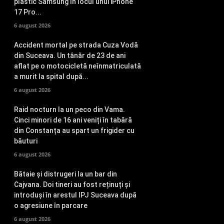
plastic Samsung în locul unui iPhone
17 Pro...
6 august 2026
Accident mortal pe strada Cuza Vodă
din Suceava. Un tânăr de 23 de ani
aflat pe o motocicletă neînmatriculată
a murit la spital după...
6 august 2026
Raid nocturn la un peco din Vama.
Cinci minori de 16 ani veniți în tabără
din Constanța au spart un frigider cu
băuturi
6 august 2026
Bătaie și distrugeri la un bar din
Cajvana. Doi tineri au fost reținuți și
introduși în arestul IPJ Suceava după
o agresiune în parcare
6 august 2026