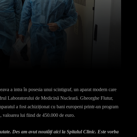
Pinterest
WhatsApp
ava a intra în posesia unui scintigraf, un aparat modern care
cadrul Laboratorului de Medicină Nucleară. Gheorghe Flutur,
aparatul a fost achiziționat cu bani europeni printr-un program
i, valoarea lui fiind de 450.000 de euro.
tate. Des am avut noutăți aici la Spitalul Clinic. Este vorba