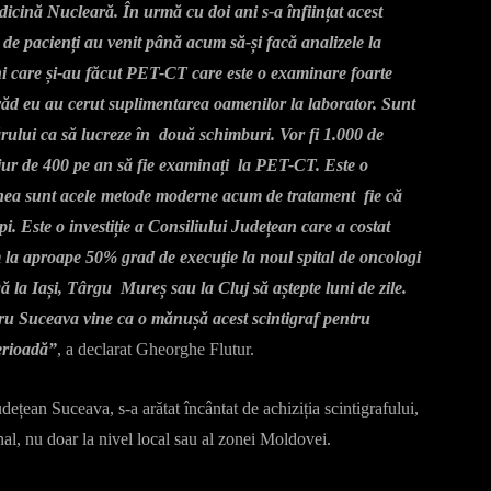
icină Nucleară. În urmă cu doi ani s-a înființat acest
 de pacienți au venit până acum să-și facă analizele la
i care și-au făcut PET-CT care este o examinare foarte
ăd eu au cerut suplimentarea oamenilor la laborator. Sunt
rului ca să lucreze în două schimburi. Vor fi 1.000 de
în jur de 400 pe an să fie examinați la PET-CT. Este o
menea sunt acele metode moderne acum de tratament fie că
i. Este o investiție a Consiliului Județean care a costat
 la aproape 50% grad de execuție la noul spital de oncologi
gă la Iași, Târgu Mureș sau la Cluj să aștepte luni de zile.
tru Suceava vine ca o mănușă acest scintigraf pentru
perioadă”
, a declarat Gheorghe Flutur.
țean Suceava, s-a arătat încântat de achiziția scintigrafului,
nal, nu doar la nivel local sau al zonei Moldovei.