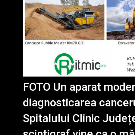
FOTO Un aparat moder
diagnosticarea cancerul
Spitalului Clinic Jude
scintigraf vine ca o m