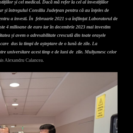
ițiilor și cel medical. Dacă mă refer la cel al investițiilor
și întregului Consiliu Județean pentru că au înțeles de
entru a investi. În februarie 2021 s-a înființat Laboratorul de
este 4 milioane de euro iar în decembrie 2023 mai investim
tatea și avem o adresabilitate crescută din toate orașele
 care dus la timpi de așteptare de o lună de zile. La
entre universitare acest timp e de luni de zile. Mulțumesc celor
smis Alexandru Calancea.