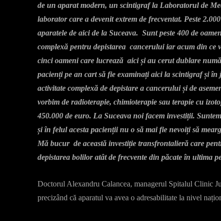
de un aparat modern, un scintigraf la Laboratorul de Med
laborator care a devenit extrem de frecventat. Peste 2.000
aparatele de aici de la Suceava. Sunt peste 400 de oamen
complexă pentru depistarea cancerului iar acum din ce v
cinci oameni care lucrează aici și au cerut dublare numă
pacienți pe an cart să fie examinați aici la scintigraf și 
activitate complexă de depistare a cancerului și de ase
vorbim de radioterapie, chimioterapie sau terapie cu izotop
450.000 de euro. La Suceava noi facem investiții. Suntem
și în felul acesta pacienții nu o să mai fie nevoiți să mear
Mă bucur de această investiție transfrontalieră care pen
depistarea bolilor atât de frecvente din păcate în ultima 
Doctorul Alexandru Calancea, managerul Spitalul Clinic Jude
precizând că aparatul va avea o adresabilitate la nivel națio