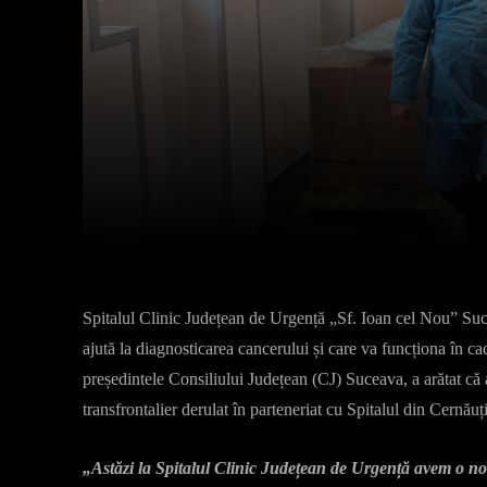
Facebook
X
Acțiune
Spitalul Clinic Județean de Urgență „Sf. Ioan cel Nou” Suce
ajută la diagnosticarea cancerului și care va funcționa în 
președintele Consiliului Județean (CJ) Suceava, a arătat că 
transfrontalier derulat în parteneriat cu Spitalul din Cernăuț
„Astăzi la Spitalul Clinic Județean de Urgență avem o nou