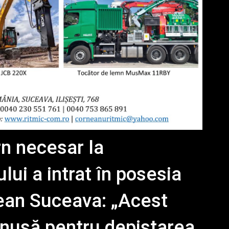
n necesar la
ui a intrat în posesia
țean Suceava: „Acest
ănușă pentru depistarea