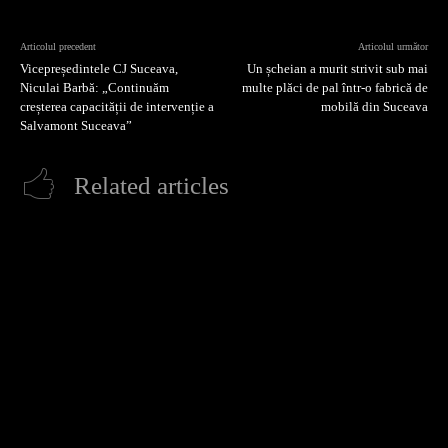
Articolul precedent
Articolul următor
Vicepreședintele CJ Suceava,
Un șcheian a murit strivit sub mai
Niculai Barbă: „Continuăm
multe plăci de pal într-o fabrică de
creșterea capacității de intervenție a
mobilă din Suceava
Salvamont Suceava”
Related articles