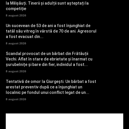
la Milișăuți. Tinerii și adulții sunt așteptați la
competiție
8 august 2026
Un sucevean de 53 de ani a fost înjunghiat de
tatăl său vitreg în vârstă de 70 de ani. Agresorul
a fost evacuat din...
8 august 2026
Scandal provocat de un bărbat din Frătăuții
Vechi. Aflat în stare de ebrietate și înarmat cu
șurubelnițe și bare din fier, individul a fost...
8 august 2026
Tentativă de omor la Giurgești. Un bărbat a fost
arestat preventiv după ce a înjunghiat un
localnic pe fondul unui conflict legat de un...
8 august 2026