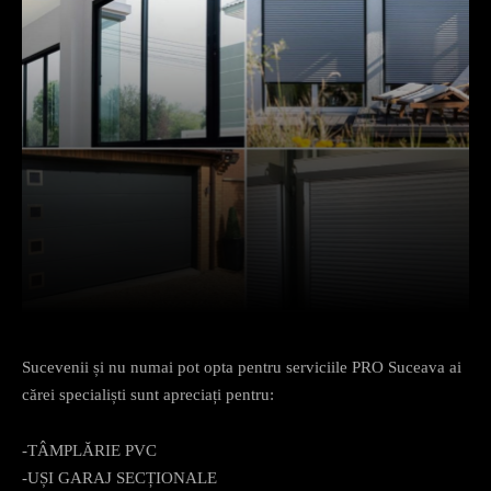
Facebook
X
Pinterest
What
Sucevenii și nu numai pot opta pentru serviciile PRO Suceava ai
cărei specialiști sunt apreciați pentru:
-TÂMPLĂRIE PVC
-UȘI GARAJ SECȚIONALE