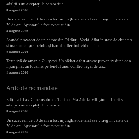
adulții sunt așteptați la competiție
8 august 2026
Un sucevean de 53 de ani a fost înjunghiat de tatăl său vitreg în vârstă de
70 de ani. Agresorul a fost evacuat din...
8 august 2026
Scandal provocat de un bărbat din Frătăuții Vechi. Aflat în stare de ebrietate
și înarmat cu șurubelnițe și bare din fier, individul a fost...
8 august 2026
Tentativă de omor la Giurgești. Un bărbat a fost arestat preventiv după ce a
înjunghiat un localnic pe fondul unui conflict legat de un...
8 august 2026
Articole recmandate
Ediția a III-a a Concursului de Tenis de Masă de la Milișăuți. Tinerii și
adulții sunt așteptați la competiție
8 august 2026
Un sucevean de 53 de ani a fost înjunghiat de tatăl său vitreg în vârstă de
70 de ani. Agresorul a fost evacuat din...
8 august 2026