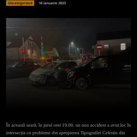
Uncategorized
16 ianuarie 2023
Facebook
X
Pinterest
What
În această seară, în jurul orei 19.00, un nou accident a avut loc în
intersecția cu probleme din apropierea Tipografiei Celestin din