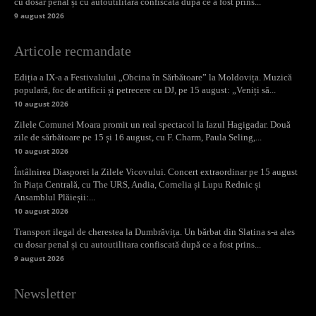
cu dosar penal și cu autoutilitara confiscată după ce a fost prins...
9 august 2026
Articole recmandate
Ediția a IX-a a Festivalului „Obcina în Sărbătoare” la Moldovița. Muzică
populară, foc de artificii și petrecere cu DJ, pe 15 august: „Veniți să...
10 august 2026
Zilele Comunei Moara promit un real spectacol la Iazul Hagigadar. Două
zile de sărbătoare pe 15 și 16 august, cu F. Charm, Paula Seling,...
10 august 2026
Întâlnirea Diasporei la Zilele Vicovului. Concert extraordinar pe 15 august
în Piața Centrală, cu The URS, Andia, Cornelia și Lupu Rednic și
Ansamblul Plăieșii:...
10 august 2026
Transport ilegal de cherestea la Dumbrăvița. Un bărbat din Slatina s-a ales
cu dosar penal și cu autoutilitara confiscată după ce a fost prins...
9 august 2026
Newsletter