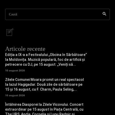
Caută
Articole recente
Ediția a IX-a a Festivalului „Obcina în Sărbătoare”
la Moldovița. Muzică populară, foc de artificii și
petrecere cu DJ, pe 15 august: „Veniți să...
10 august 2026
Zilele Comunei Moara promit un real spectacol
la Iazul Hagigadar. Două zile de sărbătoare pe
15 și 16 august, cu F. Charm, Paula Seling,...
10 august 2026
Întâlnirea Diasporei la Zilele Vicovului. Concert
extraordinar pe 15 august în Piața Centrală, cu
The URS, Andia, Cornelia și Lupu Rednic și