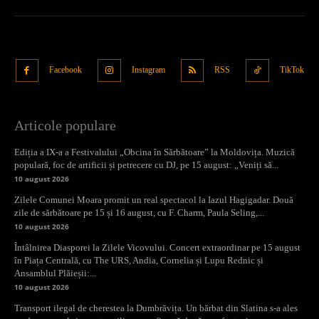
Facebook
Instagram
RSS
TikTok
Articole populare
Ediția a IX-a a Festivalului „Obcina în Sărbătoare” la Moldovița. Muzică
populară, foc de artificii și petrecere cu DJ, pe 15 august: „Veniți să...
10 august 2026
Zilele Comunei Moara promit un real spectacol la Iazul Hagigadar. Două
zile de sărbătoare pe 15 și 16 august, cu F. Charm, Paula Seling,...
10 august 2026
Întâlnirea Diasporei la Zilele Vicovului. Concert extraordinar pe 15 august
în Piața Centrală, cu The URS, Andia, Cornelia și Lupu Rednic și
Ansamblul Plăieșii:...
10 august 2026
Transport ilegal de cherestea la Dumbrăvița. Un bărbat din Slatina s-a ales