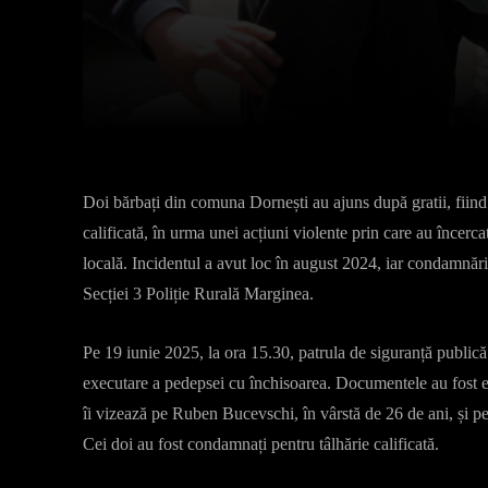
Facebook
X
Acțiune
Doi bărbați din comuna Dornești au ajuns după gratii, fiind
calificată, în urma unei acțiuni violente prin care au încerca
locală. Incidentul a avut loc în august 2024, iar condamnările
Secției 3 Poliție Rurală Marginea.
Pe 19 iunie 2025, la ora 15.30, patrula de siguranță publi
executare a pedepsei cu închisoarea. Documentele au fost 
îi vizează pe Ruben Bucevschi, în vârstă de 26 de ani, și p
Cei doi au fost condamnați pentru tâlhărie calificată.