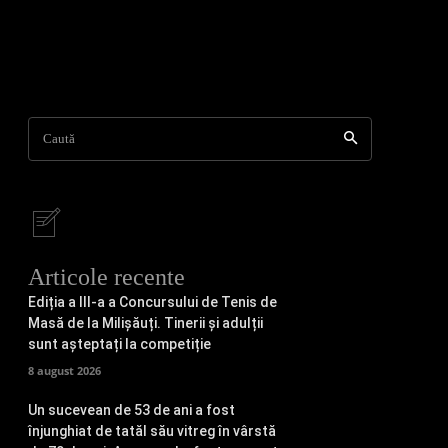
Caută
Articole recente
Ediția a III-a a Concursului de Tenis de
Masă de la Milișăuți. Tinerii și adulții
sunt așteptați la competiție
8 august 2026
Un sucevean de 53 de ani a fost
înjunghiat de tatăl său vitreg în vârstă