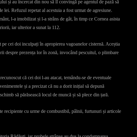
nului și au încercat din nou să îl convingă pe agentul de pază să
 de lei. Refuzul repetat al acestuia a fost urmat de agresiune.
nt, l-a imobilizat și l-a strâns de gât, în timp ce Cornea asista
iorii, iar ulterior a sunat la 112.
sit pe cei doi inculpați în apropierea vagoanelor cisternă. Aceștia
torii despre prezența lor în zonă, invocând pescuitul, o plimbare
 a recunoscut că cei doi l-au atacat, temându-se de eventuale
 evenimentele și a precizat că nu a dorit inițial să depună
n schimb să părăsească locul de muncă și să plece din țară.
e recipiente cu urme de combustibil, pâlnii, furtunuri și articole
toria Rădăuți, iar probele strânse au dus la condamnarea