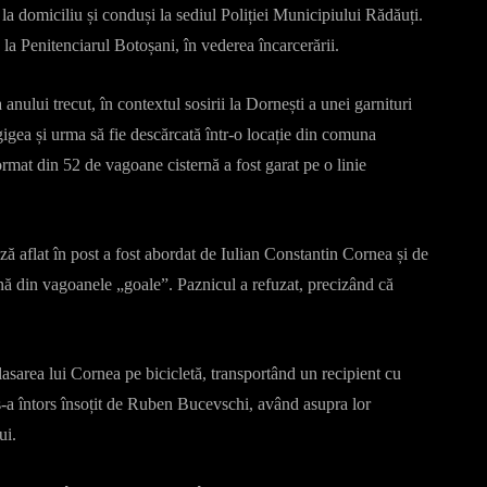
i la domiciliu și conduși la sediul Poliției Municipiului Rădăuți.
a la Penitenciarul Botoșani, în vederea încarcerării.
anului trecut, în contextul sosirii la Dornești a unei garnituri
igea și urma să fie descărcată într-o locație din comuna
rmat din 52 de vagoane cisternă a fost garat pe o linie
ză aflat în post a fost abordat de Iulian Constantin Cornea și de
rină din vagoanele „goale”. Paznicul a refuzat, precizând că
asarea lui Cornea pe bicicletă, transportând un recipient cu
s-a întors însoțit de Ruben Bucevschi, având asupra lor
ui.