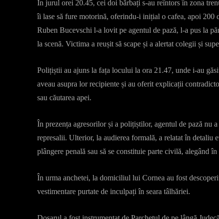
În jurul orei 20.45, cei doi bărbați s-au reîntors în zona tre
îi lase să fure motorină, oferindu-i inițial o cafea, apoi 200
Ruben Bucevschi l-a lovit pe agentul de pază, l-a pus la pămâ
la scenă. Victima a reușit să scape și a alertat colegii și super
Polițiștii au ajuns la fața locului la ora 21.47, unde i-au gă
aveau asupra lor recipiente și au oferit explicații contradic
sau căutarea apei.
În prezența agresorilor și a polițiștilor, agentul de pază nu
represalii. Ulterior, la audierea formală, a relatat în detaliu
plângere penală sau să se constituie parte civilă, alegând î
În urma anchetei, la domiciliul lui Cornea au fost descoperit
vestimentare purtate de inculpați în seara tâlhăriei.
Dosarul a fost instrumentat de Parchetul de pe lângă Judecă