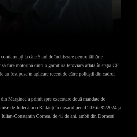
Pinterest
WhatsApp
 condamnați la câte 5 ani de închisoare pentru tâlhărie
t să fure motorină dintr-o garnitură feroviară aflată în stația CF
 au fost puse în aplicare recent de către polițiștii din cadrul
că din Marginea a primit spre executare două mandate de
emise de Judecătoria Rădăuți în dosarul penal 5036/285/2024 și
e Iulian-Constantin Cornea, de 41 de ani, ambii din Dornești.