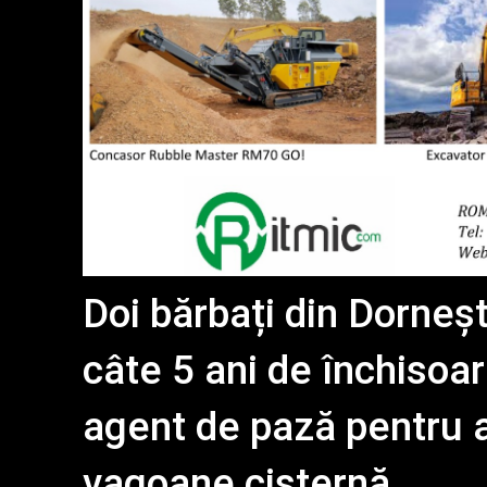
Doi bărbați din Dorneș
câte 5 ani de închisoa
agent de pază pentru a
vagoane cisternă