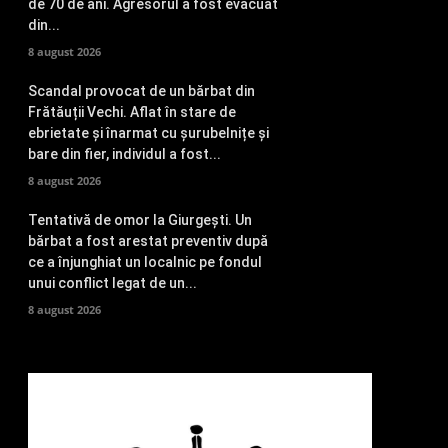
de 70 de ani. Agresorul a fost evacuat
din...
8 august 2026
Scandal provocat de un bărbat din
Frătăuții Vechi. Aflat în stare de
ebrietate și înarmat cu șurubelnițe și
bare din fier, individul a fost...
8 august 2026
Tentativă de omor la Giurgești. Un
bărbat a fost arestat preventiv după
ce a înjunghiat un localnic pe fondul
unui conflict legat de un...
8 august 2026