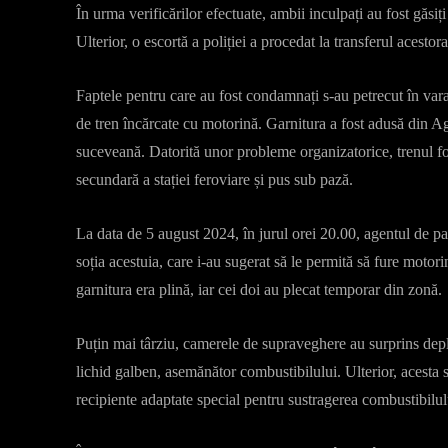
În urma verificărilor efectuate, ambii inculpați au fost găsiț
Ulterior, o escortă a poliției a procedat la transferul acestor
Faptele pentru care au fost condamnați s-au petrecut în vara 
de tren încărcate cu motorină. Garnitura a fost adusă din Ag
suceveană. Datorită unor probleme organizatorice, trenul fo
secundară a stației feroviare și pus sub pază.
La data de 5 august 2024, în jurul orei 20.00, agentul de pa
soția acestuia, care i-au sugerat să le permită să fure moto
garnitura era plină, iar cei doi au plecat temporar din zonă.
Puțin mai târziu, camerele de supraveghere au surprins depl
lichid galben, asemănător combustibilului. Ulterior, acesta 
recipiente adaptate special pentru sustragerea combustibilul