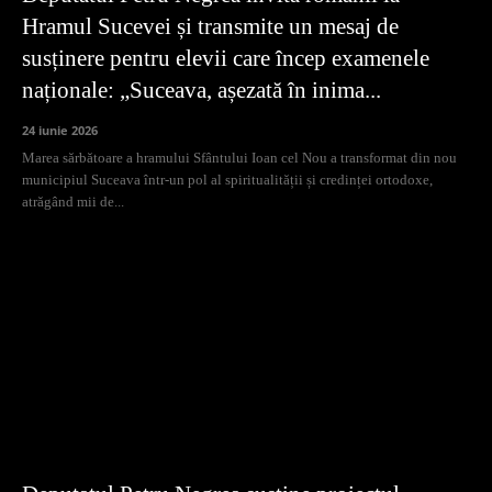
Hramul Sucevei și transmite un mesaj de
susținere pentru elevii care încep examenele
naționale: „Suceava, așezată în inima...
24 iunie 2026
Marea sărbătoare a hramului Sfântului Ioan cel Nou a transformat din nou
municipiul Suceava într-un pol al spiritualității și credinței ortodoxe,
atrăgând mii de...