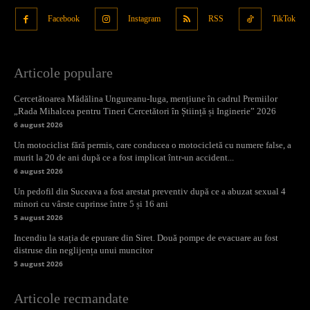
Facebook
Instagram
RSS
TikTok
Articole populare
Cercetătoarea Mădălina Ungureanu-Iuga, mențiune în cadrul Premiilor
„Rada Mihalcea pentru Tineri Cercetători în Știință și Inginerie” 2026
6 august 2026
Un motociclist fără permis, care conducea o motocicletă cu numere false, a
murit la 20 de ani după ce a fost implicat într-un accident...
6 august 2026
Un pedofil din Suceava a fost arestat preventiv după ce a abuzat sexual 4
minori cu vârste cuprinse între 5 și 16 ani
5 august 2026
Incendiu la stația de epurare din Siret. Două pompe de evacuare au fost
distruse din neglijența unui muncitor
5 august 2026
Articole recmandate