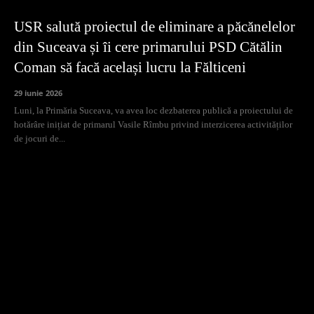
USR salută proiectul de eliminare a păcănelelor
din Suceava și îi cere primarului PSD Cătălin
Coman să facă același lucru la Fălticeni
29 iunie 2026
Luni, la Primăria Suceava, va avea loc dezbaterea publică a proiectului de
hotărâre inițiat de primarul Vasile Rîmbu privind interzicerea activităților
de jocuri de...