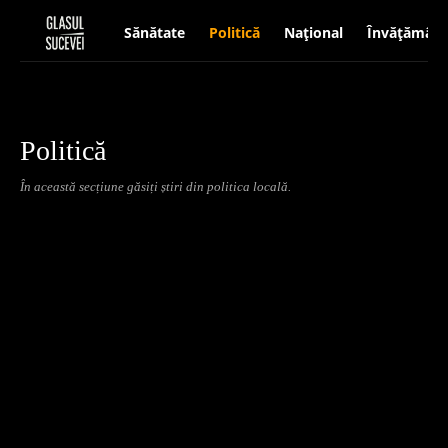
Sănătate
Politică
Național
Învățământ
Politică
În această secțiune găsiți știri din politica locală.
Anchetă
Diverse
Editorial
Învățământ
Național
Reportaje
Să