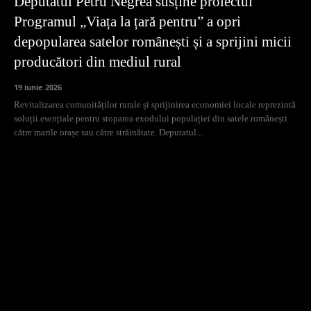
Deputatul Petru Negrea susține proiectul
Programul „Viața la țară pentru” a opri
depopularea satelor românești și a sprijini micii
producători din mediul rural
19 iunie 2026
Revitalizarea comunităților rurale și sprijinirea economiei locale reprezintă
soluții esențiale pentru stoparea exodului populației din satele românești
către marile orașe sau către străinătate. Deputatul...