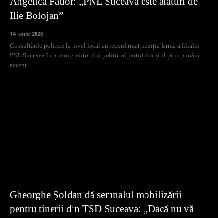
Angelica Fădor: „PNL Suceava este alături de
Ilie Bolojan”
14 iunie 2026
Consultările politice la nivel local au reconfirmat poziția fermă a filialei
PNL Suceava în privința viitorului politic al partidului și al țării, punând
accent...
Gheorghe Șoldan dă semnalul mobilizării
pentru tinerii din TSD Suceava: „Dacă nu vă