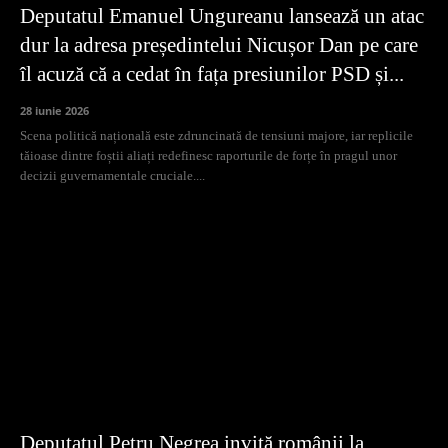
Deputatul Emanuel Ungureanu lansează un atac
dur la adresa președintelui Nicușor Dan pe care
îl acuză că a cedat în fața presiunilor PSD și...
28 iunie 2026
Scena politică națională este zdruncinată de tensiuni majore, iar replicile
tăioase dintre foștii aliați redefinesc raporturile de forțe în pragul unor
decizii guvernamentale cruciale....
Deputatul Petru Negrea invită românii la