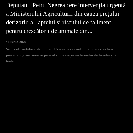
Deputatul Petru Negrea cere intervenția urgentă
a Ministerului Agriculturii din cauza prețului
derizoriu al laptelui și riscului de faliment
pentru crescătorii de animale din...
15 iunie 2026
Sectorul zootehnic din județul Suceava se confruntă cu o criză fără
precedent, care pune în pericol supraviețuirea fermelor de familie și a
tradiției de...