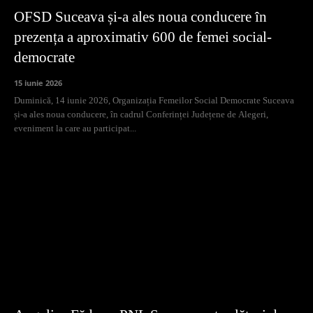
OFSD Suceava și-a ales noua conducere în
prezența a aproximativ 600 de femei social-
democrate
15 iunie 2026
Duminică, 14 iunie 2026, Organizația Femeilor Social Democrate Suceava
și-a ales noua conducere, în cadrul Conferinței Județene de Alegeri,
eveniment la care au participat...