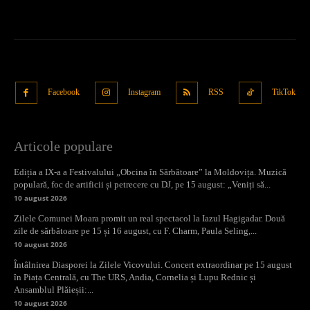
Facebook
Instagram
RSS
TikTok
Articole populare
Ediția a IX-a a Festivalului „Obcina în Sărbătoare” la Moldovița. Muzică
populară, foc de artificii și petrecere cu DJ, pe 15 august: „Veniți să...
10 august 2026
Zilele Comunei Moara promit un real spectacol la Iazul Hagigadar. Două
zile de sărbătoare pe 15 și 16 august, cu F. Charm, Paula Seling,...
10 august 2026
Întâlnirea Diasporei la Zilele Vicovului. Concert extraordinar pe 15 august
în Piața Centrală, cu The URS, Andia, Cornelia și Lupu Rednic și
Ansamblul Plăieșii:...
10 august 2026