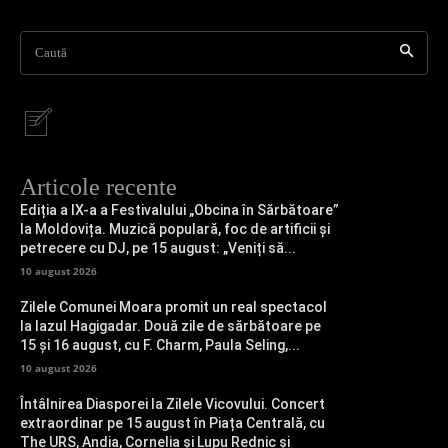
Caută
Articole recente
Ediția a IX-a a Festivalului „Obcina în Sărbătoare”
la Moldovița. Muzică populară, foc de artificii și
petrecere cu DJ, pe 15 august: „Veniți să...
10 august 2026
Zilele Comunei Moara promit un real spectacol
la Iazul Hagigadar. Două zile de sărbătoare pe
15 și 16 august, cu F. Charm, Paula Seling,...
10 august 2026
Întâlnirea Diasporei la Zilele Vicovului. Concert
extraordinar pe 15 august în Piața Centrală, cu
The URS, Andia, Cornelia și Lupu Rednic și