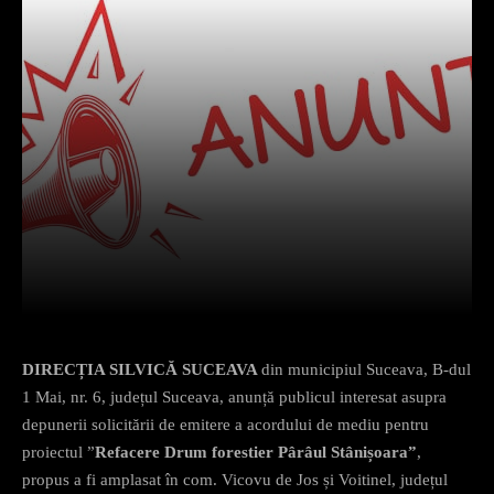
Facebook
X
Pinterest
What
DIRECȚIA SILVICĂ SUCEAVA
din municipiul Suceava, B-dul
1 Mai, nr. 6, județul Suceava, anunță publicul interesat asupra
depunerii solicitării de emitere a acordului de mediu pentru
proiectul ”
Refacere Drum forestier Pârâul Stânișoara”
,
propus a fi amplasat în com. Vicovu de Jos și Voitinel, județul