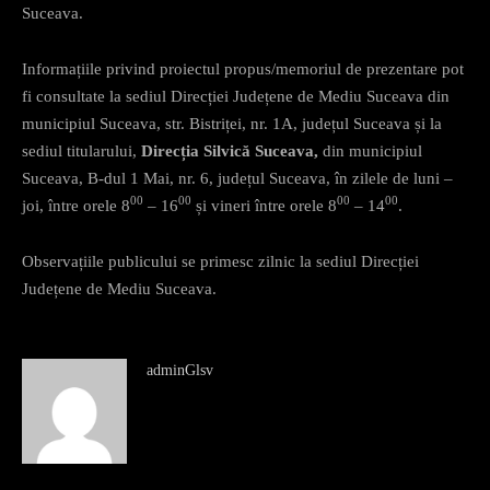
Suceava.
Informațiile privind proiectul propus/memoriul de prezentare pot
fi consultate la sediul Direcției Județene de Mediu Suceava din
municipiul Suceava, str. Bistriței, nr. 1A, județul Suceava și la
sediul titularului,
Direcția Silvică Suceava,
din municipiul
Suceava, B-dul 1 Mai, nr. 6, județul Suceava, în zilele de luni –
00
00
00
00
joi, între orele 8
– 16
și vineri între orele 8
– 14
.
Observațiile publicului se primesc zilnic la sediul Direcției
Județene de Mediu Suceava.
adminGlsv