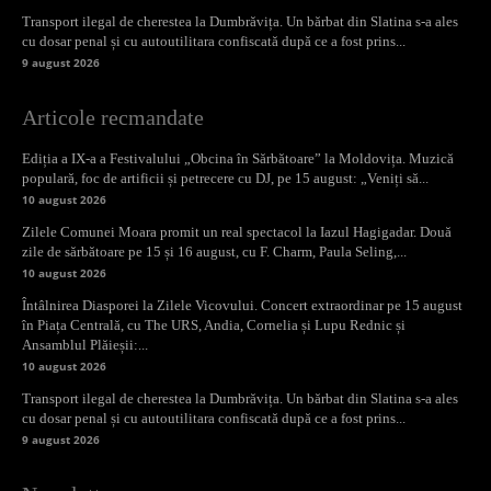
Transport ilegal de cherestea la Dumbrăvița. Un bărbat din Slatina s-a ales
cu dosar penal și cu autoutilitara confiscată după ce a fost prins...
9 august 2026
Articole recmandate
Ediția a IX-a a Festivalului „Obcina în Sărbătoare” la Moldovița. Muzică
populară, foc de artificii și petrecere cu DJ, pe 15 august: „Veniți să...
10 august 2026
Zilele Comunei Moara promit un real spectacol la Iazul Hagigadar. Două
zile de sărbătoare pe 15 și 16 august, cu F. Charm, Paula Seling,...
10 august 2026
Întâlnirea Diasporei la Zilele Vicovului. Concert extraordinar pe 15 august
în Piața Centrală, cu The URS, Andia, Cornelia și Lupu Rednic și
Ansamblul Plăieșii:...
10 august 2026
Transport ilegal de cherestea la Dumbrăvița. Un bărbat din Slatina s-a ales
cu dosar penal și cu autoutilitara confiscată după ce a fost prins...
9 august 2026