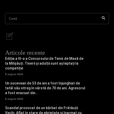
Caută
Articole recente
Ediția a III-a a Concursului de Tenis de Masă de
la Milișăuți. Tinerii și adulții sunt așteptați la
competiție
8 august 2026
Un sucevean de 53 de ani a fost înjunghiat de
tatăl său vitreg în vârstă de 70 de ani. Agresorul
a fost evacuat din...
8 august 2026
Scandal provocat de un bărbat din Frătăuții
Vechi. Aflat în stare de ebrietate și înarmat cu