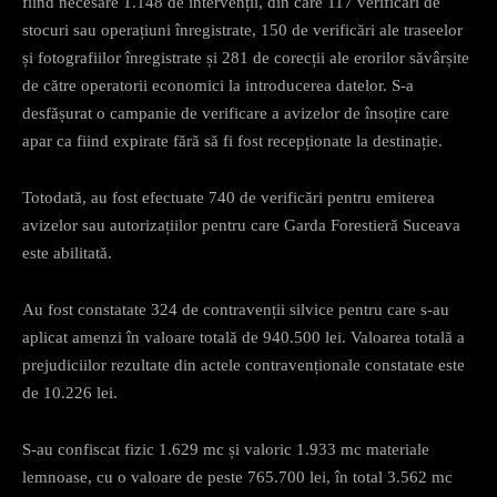
fiind necesare 1.148 de intervenții, din care 117 verificări de
stocuri sau operațiuni înregistrate, 150 de verificări ale traseelor
și fotografiilor înregistrate și 281 de corecții ale erorilor săvârșite
de către operatorii economici la introducerea datelor. S-a
desfășurat o campanie de verificare a avizelor de însoțire care
apar ca fiind expirate fără să fi fost recepționate la destinație.
Totodată, au fost efectuate 740 de verificări pentru emiterea
avizelor sau autorizațiilor pentru care Garda Forestieră Suceava
este abilitată.
Au fost constatate 324 de contravenții silvice pentru care s-au
aplicat amenzi în valoare totală de 940.500 lei. Valoarea totală a
prejudiciilor rezultate din actele contravenționale constatate este
de 10.226 lei.
S-au confiscat fizic 1.629 mc și valoric 1.933 mc materiale
lemnoase, cu o valoare de peste 765.700 lei, în total 3.562 mc