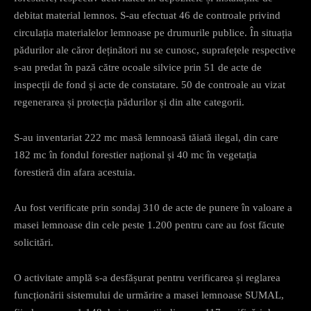
debitat material lemnos. S-au efectuat 46 de controale privind
circulația materialelor lemnoase pe drumurile publice. În situația
pădurilor ale căror deținători nu se cunosc, suprafețele respective
s-au predat în pază către ocoale silvice prin 51 de acte de
inspecții de fond și acte de constatare. 50 de controale au vizat
regenerarea și protecția pădurilor și din alte categorii.
S-au inventariat 222 mc masă lemnoasă tăiată ilegal, din care
182 mc în fondul forestier național și 40 mc în vegetația
forestieră din afara acestuia.
Au fost verificate prin sondaj 310 de acte de punere în valoare a
masei lemnoase din cele peste 1.200 pentru care au fost făcute
solicitări.
O activitate amplă s-a desfășurat pentru verificarea și reglarea
funcționării sistemului de urmărire a masei lemnoase SUMAL,