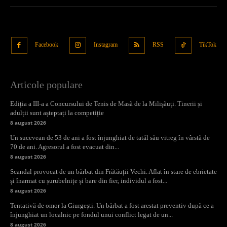
Facebook
Instagram
RSS
TikTok
Articole populare
Ediția a III-a a Concursului de Tenis de Masă de la Milișăuți. Tinerii și
adulții sunt așteptați la competiție
8 august 2026
Un sucevean de 53 de ani a fost înjunghiat de tatăl său vitreg în vârstă de
70 de ani. Agresorul a fost evacuat din...
8 august 2026
Scandal provocat de un bărbat din Frătăuții Vechi. Aflat în stare de ebrietate
și înarmat cu șurubelnițe și bare din fier, individul a fost...
8 august 2026
Tentativă de omor la Giurgești. Un bărbat a fost arestat preventiv după ce a
înjunghiat un localnic pe fondul unui conflict legat de un...
8 august 2026