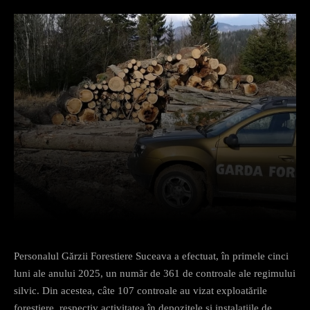
Facebook
X
Pinterest
What
Personalul Gărzii Forestiere Suceava a efectuat, în primele cinci
luni ale anului 2025, un număr de 361 de controale ale regimului
silvic. Din acestea, câte 107 controale au vizat exploatările
forestiere, respectiv activitatea în depozitele și instalațiile de