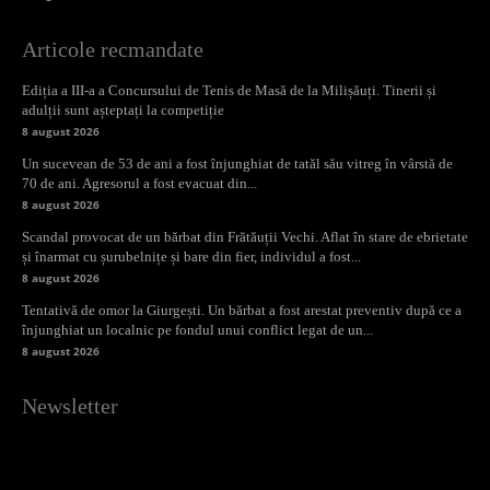
Articole recmandate
Ediția a III-a a Concursului de Tenis de Masă de la Milișăuți. Tinerii și
adulții sunt așteptați la competiție
8 august 2026
Un sucevean de 53 de ani a fost înjunghiat de tatăl său vitreg în vârstă de
70 de ani. Agresorul a fost evacuat din...
8 august 2026
Scandal provocat de un bărbat din Frătăuții Vechi. Aflat în stare de ebrietate
și înarmat cu șurubelnițe și bare din fier, individul a fost...
8 august 2026
Tentativă de omor la Giurgești. Un bărbat a fost arestat preventiv după ce a
înjunghiat un localnic pe fondul unui conflict legat de un...
8 august 2026
Newsletter