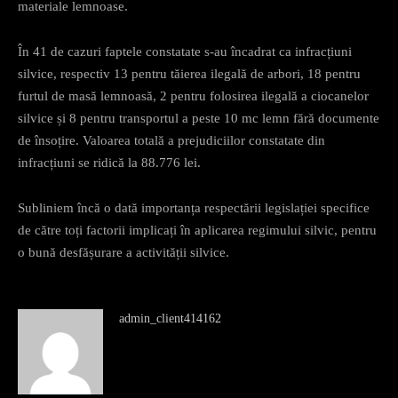
materiale lemnoase.
În 41 de cazuri faptele constatate s-au încadrat ca infracțiuni
silvice, respectiv 13 pentru tăierea ilegală de arbori, 18 pentru
furtul de masă lemnoasă, 2 pentru folosirea ilegală a ciocanelor
silvice și 8 pentru transportul a peste 10 mc lemn fără documente
de însoțire. Valoarea totală a prejudiciilor constatate din
infracțiuni se ridică la 88.776 lei.
Subliniem încă o dată importanța respectării legislației specifice
de către toți factorii implicați în aplicarea regimului silvic, pentru
o bună desfășurare a activității silvice.
admin_client414162