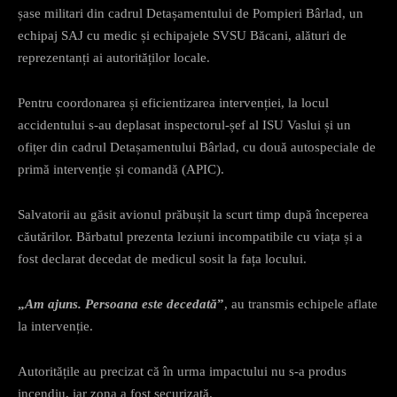
șase militari din cadrul Detașamentului de Pompieri Bârlad, un
echipaj SAJ cu medic și echipajele SVSU Băcani, alături de
reprezentanți ai autorităților locale.
Pentru coordonarea și eficientizarea intervenției, la locul
accidentului s-au deplasat inspectorul-șef al ISU Vaslui și un
ofițer din cadrul Detașamentului Bârlad, cu două autospeciale de
primă intervenție și comandă (APIC).
Salvatorii au găsit avionul prăbușit la scurt timp după începerea
căutărilor. Bărbatul prezenta leziuni incompatibile cu viața și a
fost declarat decedat de medicul sosit la fața locului.
„
Am ajuns. Persoana este decedată
”
, au transmis echipele aflate
la intervenție.
Autoritățile au precizat că în urma impactului nu s-a produs
incendiu, iar zona a fost securizată.