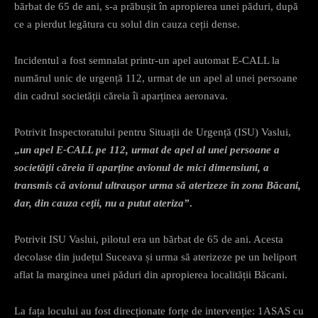
bărbat de 65 de ani, s-a prăbușit în apropierea unei păduri, după
ce a pierdut legătura cu solul din cauza ceții dense.
Incidentul a fost semnalat printr-un apel automat E-CALL la
numărul unic de urgență 112, urmat de un apel al unei persoane
din cadrul societății căreia îi aparținea aeronava.
Potrivit Inspectoratului pentru Situații de Urgență (ISU) Vaslui,
„
un apel E-CALL pe 112, urmat de apel al unei persoane a
societăţii căreia îi aparţine avionul de mici dimensiuni, a
transmis că avionul ultrauşor urma să aterizeze în zona Băcani,
dar, din cauza ceţii, nu a putut ateriza”
.
Potrivit ISU Vaslui, pilotul era un bărbat de 65 de ani. Acesta
decolase din județul Suceava și urma să aterizeze pe un heliport
aflat la marginea unei păduri din apropierea localității Băcani.
La fața locului au fost direcționate forțe de intervenție: 1ASAS cu