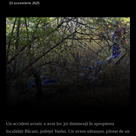
23 octombrie 2025
Facebook
X
Pinterest
What
Un accident aviatic a avut loc joi dimineață în apropierea
localității Băcani, județul Vaslui. Un avion ultraușor, pilotat de un