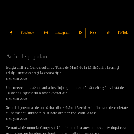
Facebook
Instagram
RSS
TikTok
Articole populare
Ediția a III-a a Concursului de Tenis de Masă de la Milișăuți. Tinerii și
adulții sunt așteptați la competiție
8 august 2026
Un sucevean de 53 de ani a fost înjunghiat de tatăl său vitreg în vârstă de
70 de ani. Agresorul a fost evacuat din...
8 august 2026
Scandal provocat de un bărbat din Frătăuții Vechi. Aflat în stare de ebrietate
și înarmat cu șurubelnițe și bare din fier, individul a fost...
8 august 2026
Tentativă de omor la Giurgești. Un bărbat a fost arestat preventiv după ce a
înjunghiat un localnic pe fondul unui conflict legat de un...